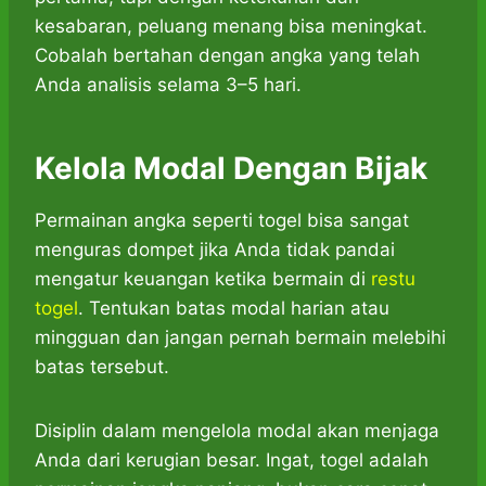
kesabaran, peluang menang bisa meningkat.
Cobalah bertahan dengan angka yang telah
Anda analisis selama 3–5 hari.
Kelola Modal Dengan Bijak
Permainan angka seperti togel bisa sangat
menguras dompet jika Anda tidak pandai
mengatur keuangan ketika bermain di
restu
togel
. Tentukan batas modal harian atau
mingguan dan jangan pernah bermain melebihi
batas tersebut.
Disiplin dalam mengelola modal akan menjaga
Anda dari kerugian besar. Ingat, togel adalah