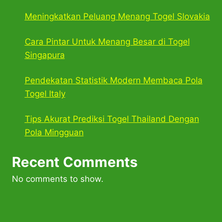
Meningkatkan Peluang Menang Togel Slovakia
Cara Pintar Untuk Menang Besar di Togel
Singapura
Pendekatan Statistik Modern Membaca Pola
Togel Italy
Tips Akurat Prediksi Togel Thailand Dengan
Pola Mingguan
Recent Comments
No comments to show.