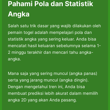
Pahami Pola dan Statistik
Angka
Salah satu trik dasar yang wajib dilakukan oleh
pemain togel adalah mempelajari pola dan
statistik angka yang sering keluar. Anda bisa
mencatat hasil keluaran sebelumnya selama 1-
2 minggu terakhir dan mencari tahu angka-
angka.
Mana saja yang sering muncul (angka panas)
serta yang jarang muncul (angka dingin).
Dengan mengetahui tren ini, Anda bisa
membuat prediksi lebih akurat dalam memilih
angka 2D yang akan Anda pasang.