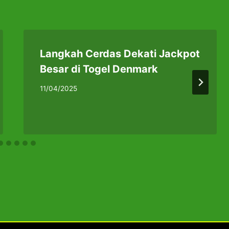
Langkah Cerdas Dekati Jackpot
Besar di Togel Denmark
11/04/2025