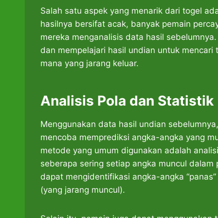
Salah satu aspek yang menarik dari togel ad
hasilnya bersifat acak, banyak pemain percay
mereka menganalisis data hasil sebelumnya.
dan mempelajari hasil undian untuk mencari
mana yang jarang keluar.
Analisis Pola dan Statistik
Menggunakan data hasil undian sebelumnya, 
mencoba memprediksi angka-angka yang mung
metode yang umum digunakan adalah analisis
seberapa sering setiap angka muncul dalam p
dapat mengidentifikasi angka-angka “panas”
(yang jarang muncul).