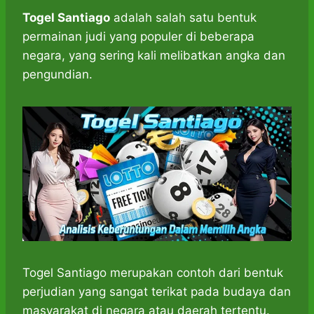
h
a
e
e
k
i
a
c
s
l
y
n
Togel Santiago
adalah salah satu bentuk
t
e
s
e
p
e
permainan judi yang populer di beberapa
s
b
e
g
e
negara, yang sering kali melibatkan angka dan
A
o
n
r
pengundian.
p
o
g
a
p
k
e
m
r
Togel Santiago merupakan contoh dari bentuk
perjudian yang sangat terikat pada budaya dan
masyarakat di negara atau daerah tertentu.