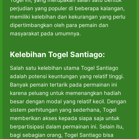
Togel ini, yang merupakan salah satu bentuk
perjudian yang populer di beberapa kalangan,
memiliki kelebihan dan kekurangan yang perlu
dipertimbangkan oleh para pemain dan
masyarakat pada umumnya.
Kelebihan Togel Santiago:
Salah satu kelebihan utama Togel Santiago
adalah potensi keuntungan yang relatif tinggi.
Banyak pemain tertarik pada permainan ini
karena peluang untuk memenangkan hadiah
besar dengan modal yang relatif kecil. Dengan
sistem perhitungan yang sederhana, Togel
memberikan akses kepada siapa saja untuk
berpartisipasi dalam permainan ini. Selain itu,
bagi sebagian orang, Togel Santiago bisa