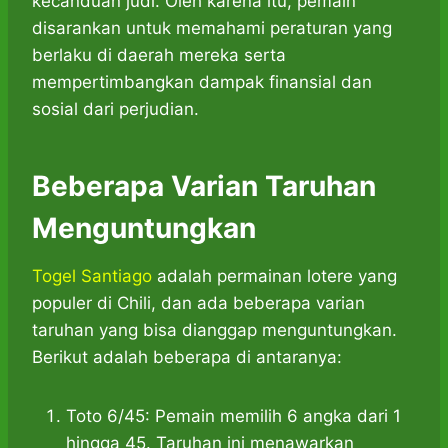
kecanduan judi. Oleh karena itu, pemain
disarankan untuk memahami peraturan yang
berlaku di daerah mereka serta
mempertimbangkan dampak finansial dan
sosial dari perjudian.
Beberapa Varian Taruhan
Menguntungkan
Togel Santiago
adalah permainan lotere yang
populer di Chili, dan ada beberapa varian
taruhan yang bisa dianggap menguntungkan.
Berikut adalah beberapa di antaranya:
Toto 6/45: Pemain memilih 6 angka dari 1
hingga 45. Taruhan ini menawarkan