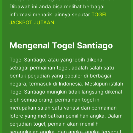
Dibawah ini anda bisa melihat berbagai
informasi menarik lainnya seputar
TOGEL
JACKPOT JUTAAN
.
Mengenal Togel Santiago
Togel Santiago, atau yang lebih dikenal
sebagai permainan togel, adalah salah satu
bentuk perjudian yang populer di berbagai
negara, termasuk di Indonesia. Meskipun istilah
Togel Santiago mungkin tidak langsung dikenal
oleh semua orang, permainan togel ini
merupakan salah satu variasi dari permainan
lotere yang melibatkan pemilihan angka. Dalam
perjudian togel, pemain akan memilih
serangkaian angka, dan angka-angka tersebut