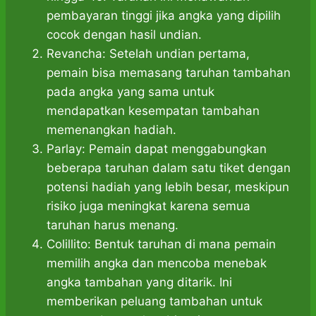
pembayaran tinggi jika angka yang dipilih
cocok dengan hasil undian.
Revancha: Setelah undian pertama,
pemain bisa memasang taruhan tambahan
pada angka yang sama untuk
mendapatkan kesempatan tambahan
memenangkan hadiah.
Parlay: Pemain dapat menggabungkan
beberapa taruhan dalam satu tiket dengan
potensi hadiah yang lebih besar, meskipun
risiko juga meningkat karena semua
taruhan harus menang.
Colillito: Bentuk taruhan di mana pemain
memilih angka dan mencoba menebak
angka tambahan yang ditarik. Ini
memberikan peluang tambahan untuk