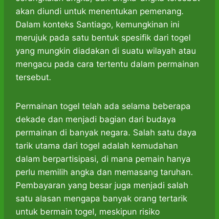
akan diundi untuk menentukan pemenang.
Dalam konteks Santiago, kemungkinan ini
merujuk pada satu bentuk spesifik dari togel
yang mungkin diadakan di suatu wilayah atau
mengacu pada cara tertentu dalam permainan
tersebut.
Permainan togel telah ada selama beberapa
dekade dan menjadi bagian dari budaya
permainan di banyak negara. Salah satu daya
tarik utama dari togel adalah kemudahan
dalam berpartisipasi, di mana pemain hanya
perlu memilih angka dan memasang taruhan.
Pembayaran yang besar juga menjadi salah
satu alasan mengapa banyak orang tertarik
untuk bermain togel, meskipun risiko