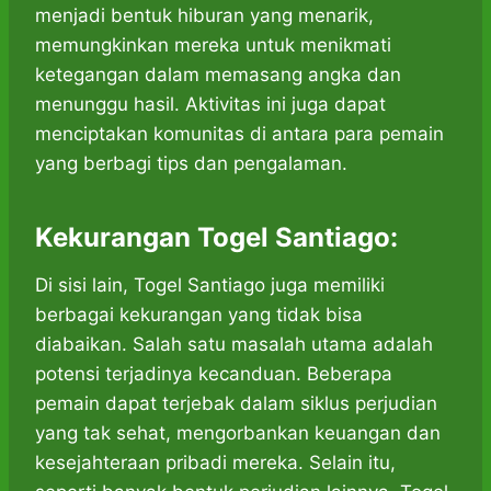
menjadi bentuk hiburan yang menarik,
memungkinkan mereka untuk menikmati
ketegangan dalam memasang angka dan
menunggu hasil. Aktivitas ini juga dapat
menciptakan komunitas di antara para pemain
yang berbagi tips dan pengalaman.
Kekurangan Togel Santiago:
Di sisi lain, Togel Santiago juga memiliki
berbagai kekurangan yang tidak bisa
diabaikan. Salah satu masalah utama adalah
potensi terjadinya kecanduan. Beberapa
pemain dapat terjebak dalam siklus perjudian
yang tak sehat, mengorbankan keuangan dan
kesejahteraan pribadi mereka. Selain itu,