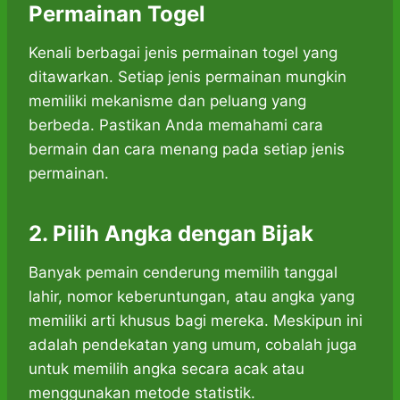
Permainan Togel
Kenali berbagai jenis permainan togel yang
ditawarkan. Setiap jenis permainan mungkin
memiliki mekanisme dan peluang yang
berbeda. Pastikan Anda memahami cara
bermain dan cara menang pada setiap jenis
permainan.
2. Pilih Angka dengan Bijak
Banyak pemain cenderung memilih tanggal
lahir, nomor keberuntungan, atau angka yang
memiliki arti khusus bagi mereka. Meskipun ini
adalah pendekatan yang umum, cobalah juga
untuk memilih angka secara acak atau
menggunakan metode statistik.