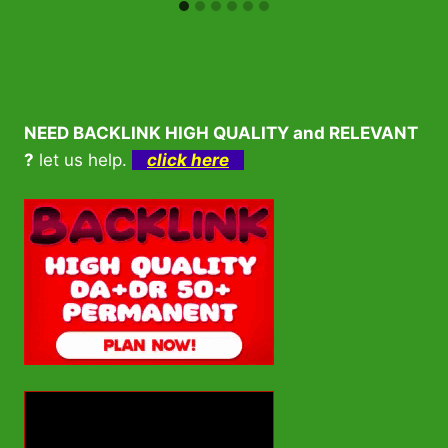
NEED BACKLINK HIGH QUALITY and RELEVANT
?
let us help.
click here