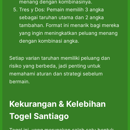
menang dengan kombinasinya.
Tres y Dos: Pemain memilih 3 angka
sebagai taruhan utama dan 2 angka
tambahan. Format ini menarik bagi mereka
yang ingin meningkatkan peluang menang
dengan kombinasi angka.
Setiap varian taruhan memiliki peluang dan
risiko yang berbeda, jadi penting untuk
memahami aturan dan strategi sebelum
bermain.
Kekurangan & Kelebihan
Togel Santiago