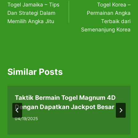
Togel Jamaika – Tips
Togel Korea –
navigation
Dan Strategi Dalam
Permainan Angka
Memilih Angka Jitu
Terbaik dari
Semenanjung Korea
Similar Posts
Taktik Bermain Togel Magnum 4D
Dengan Dapatkan Jackpot Besar
04/19/2025