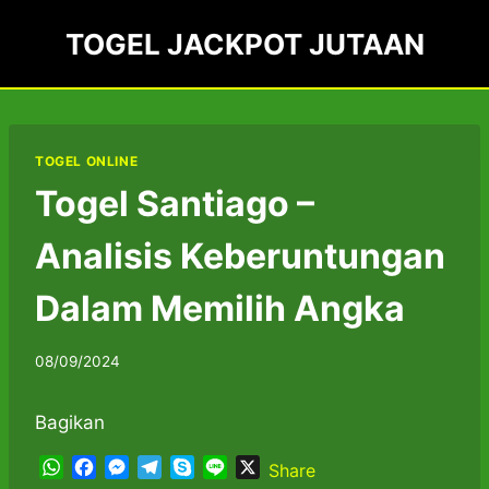
Skip
TOGEL JACKPOT JUTAAN
to
content
TOGEL ONLINE
Togel Santiago –
Analisis Keberuntungan
Dalam Memilih Angka
08/09/2024
Bagikan
W
F
M
T
S
L
X
Share