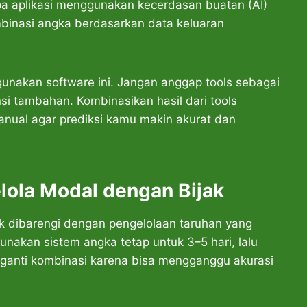
a aplikasi menggunakan kecerdasan buatan (AI)
mbinasi angka berdasarkan data keluaran
gunakan software ini. Jangan anggap tools sebagai
nsi tambahan. Kombinasikan hasil dari tools
nual agar prediksi kamu makin akurat dan
elola Modal dengan Bijak
idak dibarengi dengan pengelolaan taruhan yang
nakan sistem angka tetap untuk 3–5 hari, lalu
ngganti kombinasi karena bisa mengganggu akurasi