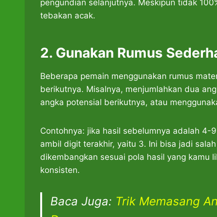
pengundian selanjutnya. Meskipun tidak 100
tebakan acak.
2. Gunakan Rumus Sederha
Beberapa pemain menggunakan rumus matem
berikutnya. Misalnya, menjumlahkan dua angk
angka potensial berikutnya, atau menggunakan
Contohnya: jika hasil sebelumnya adalah 4-
ambil digit terakhir, yaitu 3. Ini bisa jadi sal
dikembangkan sesuai pola hasil yang kamu li
konsisten.
Baca Juga:
Trik Memasang Ang