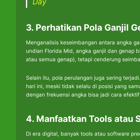
Day
3. Perhatikan Pola Ganjil 
Menganalisis keseimbangan antara angka gan
undian Florida Mid, angka ganjil dan genap b
atau semua genap), tetapi cenderung seimban
Selain itu, pola perulangan juga sering terja
hari ini, meski tidak selalu di posisi yang s
dengan frekuensi angka bisa jadi cara efekti
4. Manfaatkan Tools atau 
Di era digital, banyak tools atau software p