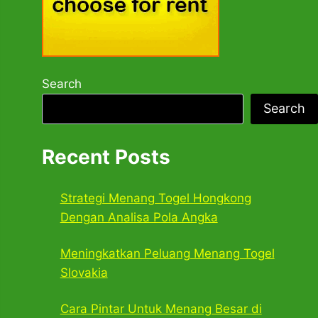
Search
Search
Recent Posts
Strategi Menang Togel Hongkong
Dengan Analisa Pola Angka
Meningkatkan Peluang Menang Togel
Slovakia
Cara Pintar Untuk Menang Besar di