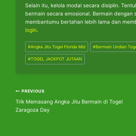
Selain itu, kelola modal secara disiplin. Te
bermain secara emosional. Bermain dengan st
membantumu bertahan lebih lama dan membe
login
.
Post
#
Angka Jitu Togel Florida Mid
#
Bermain Undian Toge
Tags:
#
TOGEL JACKPOT JUTAAN
Post
PREVIOUS
Trik Memasang Angka Jitu Bermain di Togel
navigation
Zaragoza Day