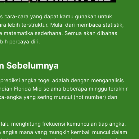
s cara-cara yang dapat kamu gunakan untuk
a lebih terstruktur. Mulai dari membaca statistik,
e matematika sederhana. Semua akan dibahas
ih percaya diri.
ran Sebelumnya
rediksi angka togel adalah dengan menganalisis
ndian Florida Mid selama beberapa minggu terakhir
ka-angka yang sering muncul (hot number) dan
 lalu menghitung frekuensi kemunculan tiap angka.
an angka mana yang mungkin kembali muncul dalam