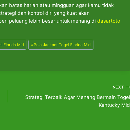
ntukan batas harian atau mingguan agar kamu tidak
rategi dan kontrol diri yang kuat akan
ri peluang lebih besar untuk menang di
dasartoto
l Florida Mid
#
Pola Jackpot Togel Florida Mid
NEXT
Strategi Terbaik Agar Menang Bermain Togel
Kentucky Mid