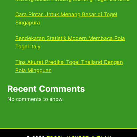
Cara Pintar Untuk Menang Besar di Togel
Singapura
Pendekatan Statistik Modern Membaca Pola
Togel Italy
Tips Akurat Prediksi Togel Thailand Dengan
Pola Mingguan
Recent Comments
No comments to show.