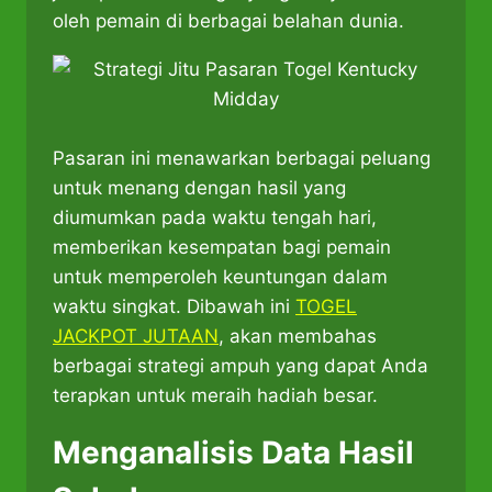
oleh pemain di berbagai belahan dunia.
Pasaran ini menawarkan berbagai peluang
untuk menang dengan hasil yang
diumumkan pada waktu tengah hari,
memberikan kesempatan bagi pemain
untuk memperoleh keuntungan dalam
waktu singkat. Dibawah ini
TOGEL
JACKPOT JUTAAN
, akan membahas
berbagai strategi ampuh yang dapat Anda
terapkan untuk meraih hadiah besar.
Menganalisis Data Hasil