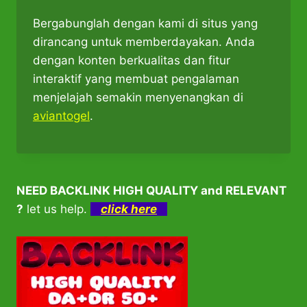
Bergabunglah dengan kami di situs yang
dirancang untuk memberdayakan. Anda
dengan konten berkualitas dan fitur
interaktif yang membuat pengalaman
menjelajah semakin menyenangkan di
aviantogel
.
NEED BACKLINK HIGH QUALITY and RELEVANT
?
let us help.
click here