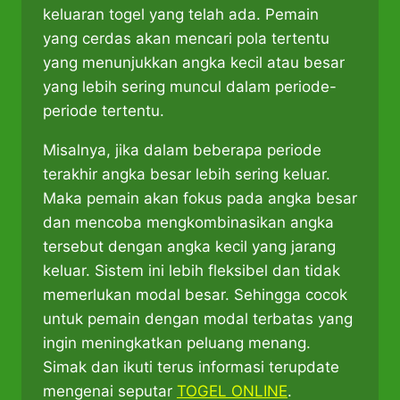
keluaran togel yang telah ada. Pemain
yang cerdas akan mencari pola tertentu
yang menunjukkan angka kecil atau besar
yang lebih sering muncul dalam periode-
periode tertentu.
Misalnya, jika dalam beberapa periode
terakhir angka besar lebih sering keluar.
Maka pemain akan fokus pada angka besar
dan mencoba mengkombinasikan angka
tersebut dengan angka kecil yang jarang
keluar. Sistem ini lebih fleksibel dan tidak
memerlukan modal besar. Sehingga cocok
untuk pemain dengan modal terbatas yang
ingin meningkatkan peluang menang.
Simak dan ikuti terus informasi terupdate
mengenai seputar
TOGEL ONLINE
.