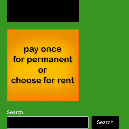
Search
Search