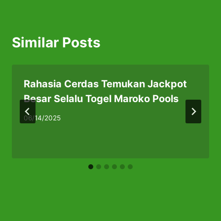
Similar Posts
Rahasia Cerdas Temukan Jackpot
Besar Selalu Togel Maroko Pools
06/14/2025