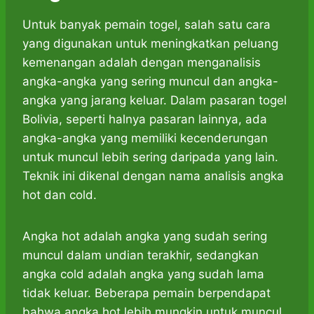
Untuk banyak pemain togel, salah satu cara
yang digunakan untuk meningkatkan peluang
kemenangan adalah dengan menganalisis
angka-angka yang sering muncul dan angka-
angka yang jarang keluar. Dalam pasaran togel
Bolivia, seperti halnya pasaran lainnya, ada
angka-angka yang memiliki kecenderungan
untuk muncul lebih sering daripada yang lain.
Teknik ini dikenal dengan nama analisis angka
hot dan cold.
Angka hot adalah angka yang sudah sering
muncul dalam undian terakhir, sedangkan
angka cold adalah angka yang sudah lama
tidak keluar. Beberapa pemain berpendapat
bahwa angka hot lebih mungkin untuk muncul