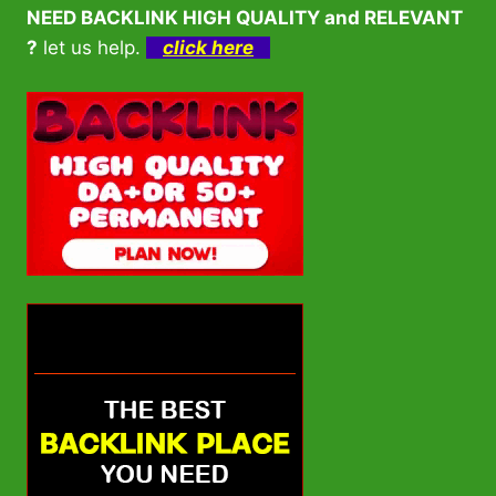
NEED BACKLINK HIGH QUALITY and RELEVANT
?
let us help.
click here