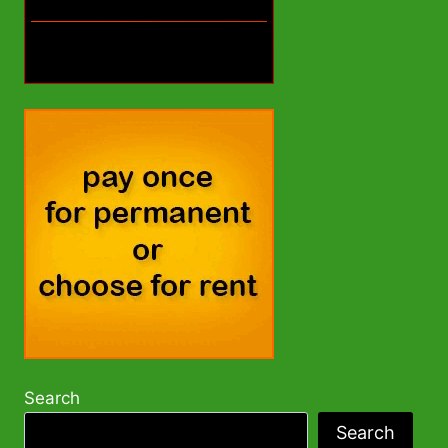
Search
Search