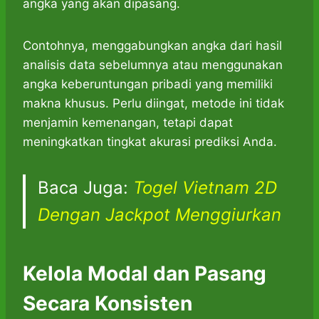
angka yang akan dipasang.
Contohnya, menggabungkan angka dari hasil
analisis data sebelumnya atau menggunakan
angka keberuntungan pribadi yang memiliki
makna khusus. Perlu diingat, metode ini tidak
menjamin kemenangan, tetapi dapat
meningkatkan tingkat akurasi prediksi Anda.
Baca Juga:
Togel Vietnam 2D
Dengan Jackpot Menggiurkan
Kelola Modal dan Pasang
Secara Konsisten