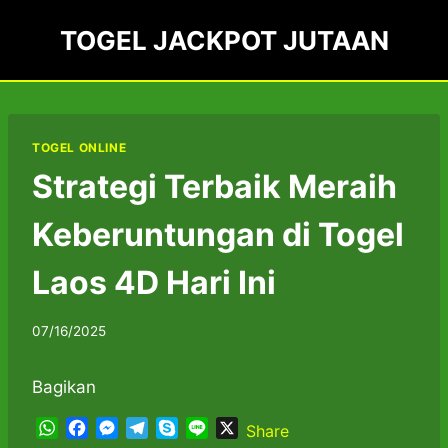
Skip
TOGEL JACKPOT JUTAAN
to
content
TOGEL ONLINE
Strategi Terbaik Meraih
Keberuntungan di Togel
Laos 4D Hari Ini
07/16/2025
Bagikan
W
F
M
T
S
L
X
Share