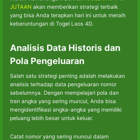
JUTAAN
akan memberikan strategi terbaik
yang bisa Anda terapkan hari ini untuk meraih
keberuntungan di Togel Laos 4D.
Analisis Data Historis dan
Pola Pengeluaran
Salah satu strategi penting adalah melakukan
analisis terhadap data pengeluaran nomor
sebelumnya. Dengan mempelajari pola dan
tren angka yang sering muncul, Anda bisa
mengidentifikasi angka-angka yang memiliki
peluang lebih besar untuk keluar.
Catat nomor yang sering muncul dalam