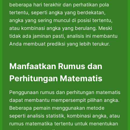
beberapa hari terakhir dan perhatikan pola
tertentu, seperti angka yang berdekatan,
angka yang sering muncul di posisi tertentu,
atau kombinasi angka yang berulang. Meski
tidak ada jaminan pasti, analisis ini membantu
Anda membuat prediksi yang lebih terukur.
Manfaatkan Rumus dan
Perhitungan Matematis
Penggunaan rumus dan perhitungan matematis
dapat membantu mempersempit pilihan angka.
Beberapa pemain menggunakan metode
seperti analisis statistik, kombinasi angka, atau
rumus matematika tertentu untuk menentukan