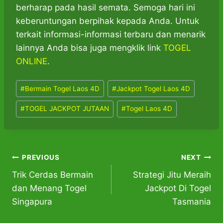
berharap pada hasil semata. Semoga hari ini
keberuntungan berpihak kepada Anda. Untuk
terkait informasi-informasi terbaru dan menarik
lainnya Anda bisa juga mengklik link
TOGEL
ONLINE
.
Post
#
Bermain Togel Laos 4D
#
Jackpot Togel Laos 4D
Tags:
#
TOGEL JACKPOT JUTAAN
#
Togel Laos 4D
Post
PREVIOUS
NEXT
Trik Cerdas Bermain
Strategi Jitu Meraih
navigation
dan Menang Togel
Jackpot Di Togel
Singapura
Tasmania