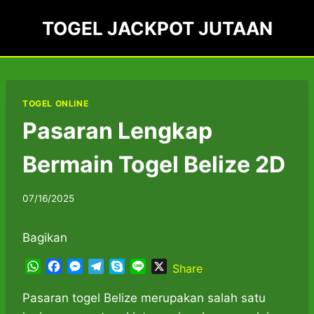
Skip
TOGEL JACKPOT JUTAAN
to
content
TOGEL ONLINE
Pasaran Lengkap
Bermain Togel Belize 2D
07/16/2025
Bagikan
W
F
M
T
S
L
X
Share
h
a
e
e
k
i
a
c
s
l
y
n
Pasaran togel Belize merupakan salah satu
t
e
s
e
p
e