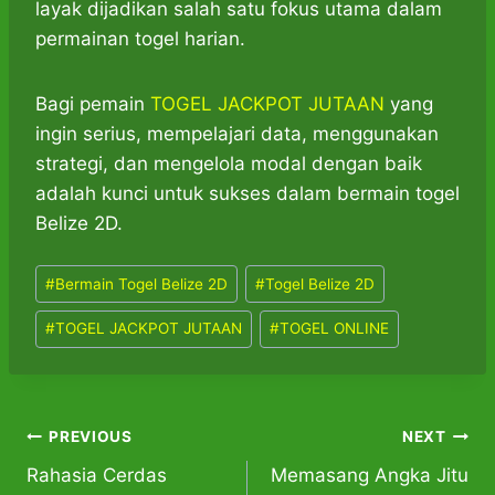
layak dijadikan salah satu fokus utama dalam
permainan togel harian.
Bagi pemain
TOGEL JACKPOT JUTAAN
yang
ingin serius, mempelajari data, menggunakan
strategi, dan mengelola modal dengan baik
adalah kunci untuk sukses dalam bermain togel
Belize 2D.
Post
#
Bermain Togel Belize 2D
#
Togel Belize 2D
Tags:
#
TOGEL JACKPOT JUTAAN
#
TOGEL ONLINE
Post
PREVIOUS
NEXT
Rahasia Cerdas
Memasang Angka Jitu
navigation