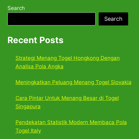
Search
Search
Recent Posts
Strategi Menang Togel Hongkong Dengan
Analisa Pola Angka
Meningkatkan Peluang Menang Togel Slovakia
Cara Pintar Untuk Menang Besar di Togel
Singapura
Pendekatan Statistik Modern Membaca Pola
Togel Italy