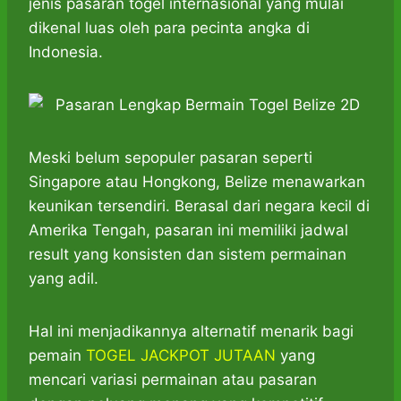
jenis pasaran togel internasional yang mulai
s
b
e
g
e
dikenal luas oleh para pecinta angka di
A
o
n
r
Indonesia.
p
o
g
a
p
k
e
m
r
Meski belum sepopuler pasaran seperti
Singapore atau Hongkong, Belize menawarkan
keunikan tersendiri. Berasal dari negara kecil di
Amerika Tengah, pasaran ini memiliki jadwal
result yang konsisten dan sistem permainan
yang adil.
Hal ini menjadikannya alternatif menarik bagi
pemain
TOGEL JACKPOT JUTAAN
yang
mencari variasi permainan atau pasaran