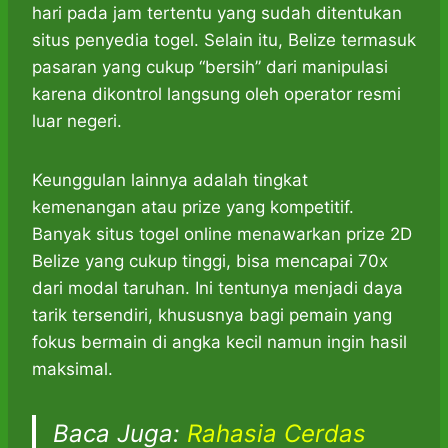
hari pada jam tertentu yang sudah ditentukan
situs penyedia togel. Selain itu, Belize termasuk
pasaran yang cukup “bersih” dari manipulasi
karena dikontrol langsung oleh operator resmi
luar negeri.
Keunggulan lainnya adalah tingkat
kemenangan atau prize yang kompetitif.
Banyak situs togel online menawarkan prize 2D
Belize yang cukup tinggi, bisa mencapai 70x
dari modal taruhan. Ini tentunya menjadi daya
tarik tersendiri, khususnya bagi pemain yang
fokus bermain di angka kecil namun ingin hasil
maksimal.
Baca Juga:
Rahasia Cerdas