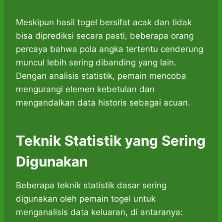
Meskipun hasil togel bersifat acak dan tidak
bisa diprediksi secara pasti, beberapa orang
percaya bahwa pola angka tertentu cenderung
muncul lebih sering dibanding yang lain.
Dengan analisis statistik, pemain mencoba
mengurangi elemen kebetulan dan
mengandalkan data historis sebagai acuan.
Teknik Statistik yang Sering
Digunakan
Beberapa teknik statistik dasar sering
digunakan oleh pemain togel untuk
menganalisis data keluaran, di antaranya: