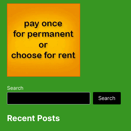
Search
Search
Recent Posts