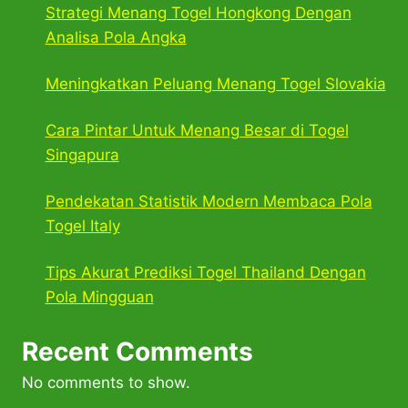
Strategi Menang Togel Hongkong Dengan
Analisa Pola Angka
Meningkatkan Peluang Menang Togel Slovakia
Cara Pintar Untuk Menang Besar di Togel
Singapura
Pendekatan Statistik Modern Membaca Pola
Togel Italy
Tips Akurat Prediksi Togel Thailand Dengan
Pola Mingguan
Recent Comments
No comments to show.