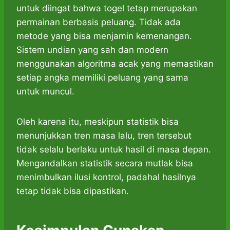
untuk diingat bahwa togel tetap merupakan
permainan berbasis peluang. Tidak ada
metode yang bisa menjamin kemenangan.
Sistem undian yang sah dan modern
menggunakan algoritma acak yang memastikan
setiap angka memiliki peluang yang sama
untuk muncul.
Oleh karena itu, meskipun statistik bisa
menunjukkan tren masa lalu, tren tersebut
tidak selalu berlaku untuk hasil di masa depan.
Mengandalkan statistik secara mutlak bisa
menimbulkan ilusi kontrol, padahal hasilnya
tetap tidak bisa dipastikan.