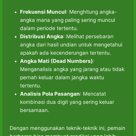
Frekuensi Muncul
: Menghitung angka-
angka mana yang paling sering muncul
dalam periode tertentu.
Distribusi Angka
: Melihat persebaran
angka dari hasil undian untuk mengetahui
apakah ada kecenderungan tertentu.
Angka Mati (Dead Numbers)
:
Menganalisis angka yang jarang atau tidak
pernah keluar dalam jangka waktu
tertentu.
Analisis Pola Pasangan
: Mencatat
kombinasi dua digit yang sering keluar
bersamaan.
Dengan menggunakan teknik-teknik ini, pemain