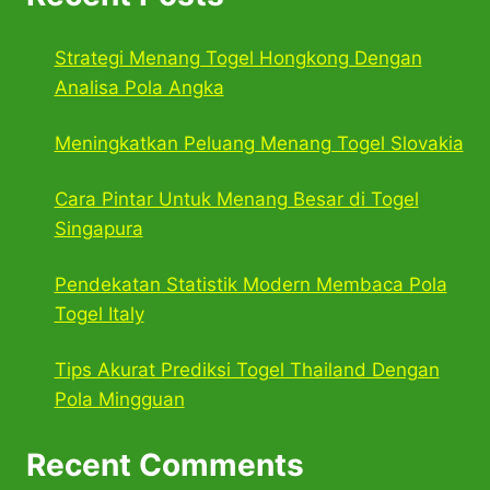
Strategi Menang Togel Hongkong Dengan
Analisa Pola Angka
Meningkatkan Peluang Menang Togel Slovakia
Cara Pintar Untuk Menang Besar di Togel
Singapura
Pendekatan Statistik Modern Membaca Pola
Togel Italy
Tips Akurat Prediksi Togel Thailand Dengan
Pola Mingguan
Recent Comments