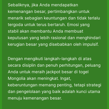
Sebaliknya, jika Anda mendapatkan
kemenangan besar, pertimbangkan untuk
menarik sebagian keuntungan dan tidak terlalu
tergoda untuk terus bertaruh. Emosi yang
stabil akan membantu Anda membuat
keputusan yang lebih rasional dan menghindari
kerugian besar yang disebabkan oleh impulsif.
Dengan mengikuti langkah-langkah di atas
secara disiplin dan penuh perhitungan, peluang
Anda untuk meraih jackpot besar di togel
Mongolia akan meningkat. Ingat,
keberuntungan memang penting, tetapi strategi
dan pengelolaan yang baik adalah kunci utama
menuju kemenangan besar.