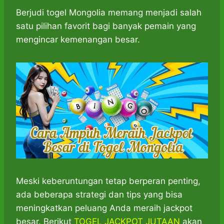
h
a
e
e
k
i
a
c
s
l
y
n
Berjudi togel Mongolia memang menjadi salah
t
e
s
e
p
e
satu pilihan favorit bagi banyak pemain yang
s
b
e
g
e
mengincar kemenangan besar.
A
o
n
r
p
o
g
a
p
k
e
m
r
Meski keberuntungan tetap berperan penting,
ada beberapa strategi dan tips yang bisa
meningkatkan peluang Anda meraih jackpot
besar. Berikut
TOGEL JACKPOT JUTAAN
akan