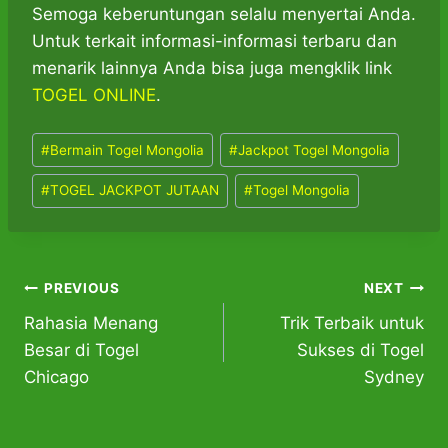
Semoga keberuntungan selalu menyertai Anda.
Untuk terkait informasi-informasi terbaru dan
menarik lainnya Anda bisa juga mengklik link
TOGEL ONLINE
.
Post
#
Bermain Togel Mongolia
#
Jackpot Togel Mongolia
Tags:
#
TOGEL JACKPOT JUTAAN
#
Togel Mongolia
Post
PREVIOUS
NEXT
Rahasia Menang
Trik Terbaik untuk
navigation
Besar di Togel
Sukses di Togel
Chicago
Sydney