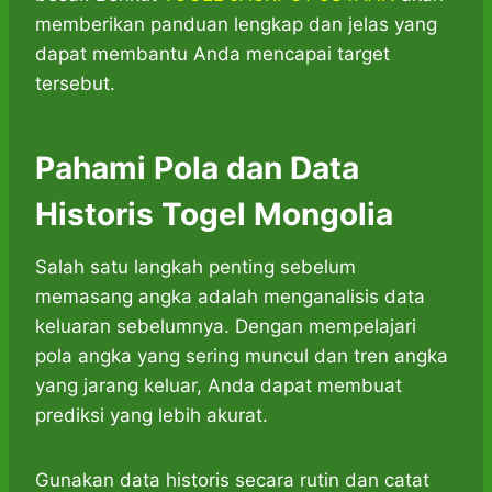
memberikan panduan lengkap dan jelas yang
dapat membantu Anda mencapai target
tersebut.
Pahami Pola dan Data
Historis Togel Mongolia
Salah satu langkah penting sebelum
memasang angka adalah menganalisis data
keluaran sebelumnya. Dengan mempelajari
pola angka yang sering muncul dan tren angka
yang jarang keluar, Anda dapat membuat
prediksi yang lebih akurat.
Gunakan data historis secara rutin dan catat