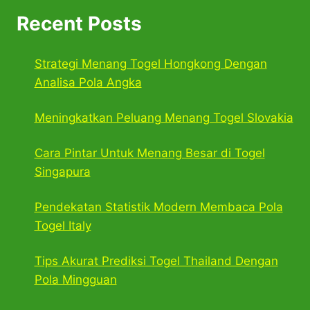
Recent Posts
Strategi Menang Togel Hongkong Dengan
Analisa Pola Angka
Meningkatkan Peluang Menang Togel Slovakia
Cara Pintar Untuk Menang Besar di Togel
Singapura
Pendekatan Statistik Modern Membaca Pola
Togel Italy
Tips Akurat Prediksi Togel Thailand Dengan
Pola Mingguan