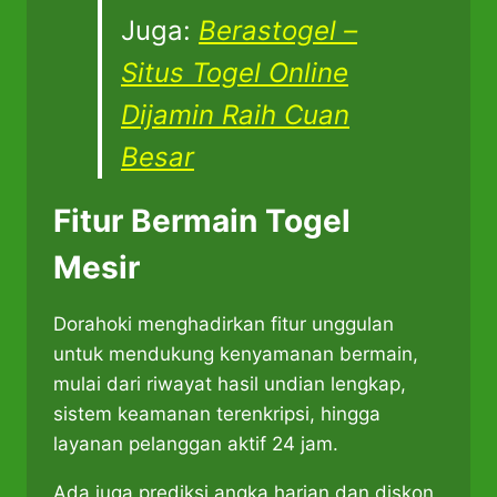
Juga:
Berastogel –
Situs Togel Online
Dijamin Raih Cuan
Besar
Fitur Bermain Togel
Mesir
Dorahoki menghadirkan fitur unggulan
untuk mendukung kenyamanan bermain,
mulai dari riwayat hasil undian lengkap,
sistem keamanan terenkripsi, hingga
layanan pelanggan aktif 24 jam.
Ada juga prediksi angka harian dan diskon