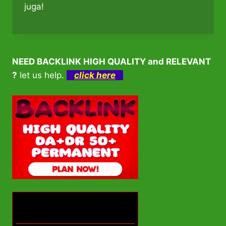
juga!
NEED BACKLINK HIGH QUALITY and RELEVANT
?
let us help.
click here