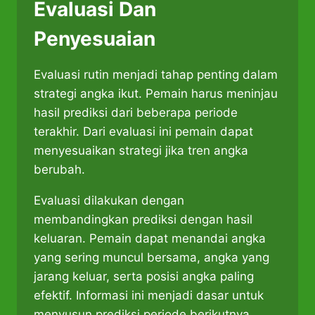
Evaluasi Dan
Penyesuaian
Evaluasi rutin menjadi tahap penting dalam
strategi angka ikut. Pemain harus meninjau
hasil prediksi dari beberapa periode
terakhir. Dari evaluasi ini pemain dapat
menyesuaikan strategi jika tren angka
berubah.
Evaluasi dilakukan dengan
membandingkan prediksi dengan hasil
keluaran. Pemain dapat menandai angka
yang sering muncul bersama, angka yang
jarang keluar, serta posisi angka paling
efektif. Informasi ini menjadi dasar untuk
menyusun prediksi periode berikutnya.