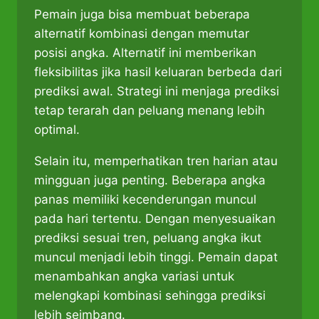
Pemain juga bisa membuat beberapa
alternatif kombinasi dengan memutar
posisi angka. Alternatif ini memberikan
fleksibilitas jika hasil keluaran berbeda dari
prediksi awal. Strategi ini menjaga prediksi
tetap terarah dan peluang menang lebih
optimal.
Selain itu, memperhatikan tren harian atau
mingguan juga penting. Beberapa angka
panas memiliki kecenderungan muncul
pada hari tertentu. Dengan menyesuaikan
prediksi sesuai tren, peluang angka ikut
muncul menjadi lebih tinggi. Pemain dapat
menambahkan angka variasi untuk
melengkapi kombinasi sehingga prediksi
lebih seimbang.