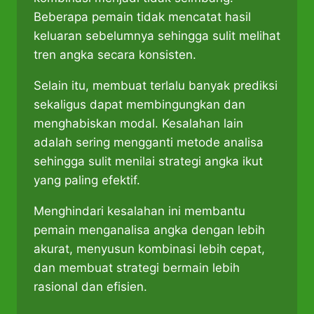
Beberapa pemain tidak mencatat hasil
keluaran sebelumnya sehingga sulit melihat
tren angka secara konsisten.
Selain itu, membuat terlalu banyak prediksi
sekaligus dapat membingungkan dan
menghabiskan modal. Kesalahan lain
adalah sering mengganti metode analisa
sehingga sulit menilai strategi angka ikut
yang paling efektif.
Menghindari kesalahan ini membantu
pemain menganalisa angka dengan lebih
akurat, menyusun kombinasi lebih cepat,
dan membuat strategi bermain lebih
rasional dan efisien.