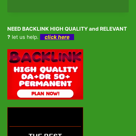
NEED BACKLINK HIGH QUALITY and RELEVANT
?
let us help.
click here