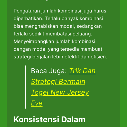
Pengaturan jumlah kombinasi juga harus
diperhatikan. Terlalu banyak kombinasi
bisa menghabiskan modal, sedangkan
terlalu sedikit membatasi peluang.
Menyeimbangkan jumlah kombinasi
dengan modal yang tersedia membuat
strategi berjalan lebih efektif dan efisien.
Baca Juga:
Trik Dan
Strategi Bermain
Togel New Jersey
Eve
Konsistensi Dalam