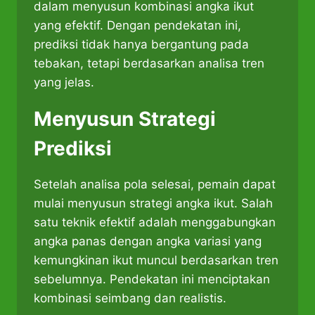
dalam menyusun kombinasi angka ikut
yang efektif. Dengan pendekatan ini,
prediksi tidak hanya bergantung pada
tebakan, tetapi berdasarkan analisa tren
yang jelas.
Menyusun Strategi
Prediksi
Setelah analisa pola selesai, pemain dapat
mulai menyusun strategi angka ikut. Salah
satu teknik efektif adalah menggabungkan
angka panas dengan angka variasi yang
kemungkinan ikut muncul berdasarkan tren
sebelumnya. Pendekatan ini menciptakan
kombinasi seimbang dan realistis.