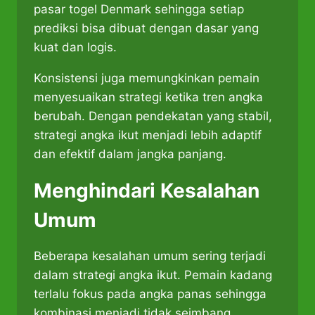
pasar togel Denmark sehingga setiap
prediksi bisa dibuat dengan dasar yang
kuat dan logis.
Konsistensi juga memungkinkan pemain
menyesuaikan strategi ketika tren angka
berubah. Dengan pendekatan yang stabil,
strategi angka ikut menjadi lebih adaptif
dan efektif dalam jangka panjang.
Menghindari Kesalahan
Umum
Beberapa kesalahan umum sering terjadi
dalam strategi angka ikut. Pemain kadang
terlalu fokus pada angka panas sehingga
kombinasi menjadi tidak seimbang.