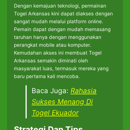
Dengan kemajuan teknologi, permainan
Togel Arkansas kini dapat diakses dengan
sangat mudah melalui platform online.
Pemain dapat dengan mudah memasang
taruhan hanya dengan menggunakan
perangkat mobile atau komputer.
Kemudahan akses ini membuat Togel
Arkansas semakin diminati oleh
masyarakat luas, termasuk mereka yang
baru pertama kali mencoba.
Baca Juga:
Rahasia
Sukses Menang Di
Togel Ekuador
Strategi Dan Tips