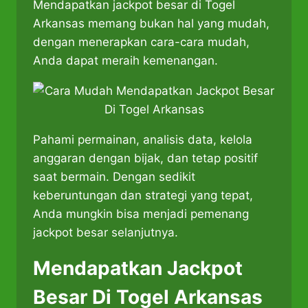
Mendapatkan jackpot besar di Togel
Arkansas memang bukan hal yang mudah,
dengan menerapkan cara-cara mudah,
Anda dapat meraih kemenangan.
Pahami permainan, analisis data, kelola
anggaran dengan bijak, dan tetap positif
saat bermain. Dengan sedikit
keberuntungan dan strategi yang tepat,
Anda mungkin bisa menjadi pemenang
jackpot besar selanjutnya.
Mendapatkan Jackpot
Besar Di Togel Arkansas