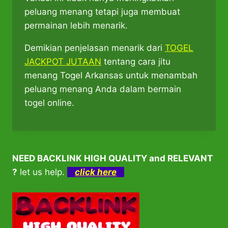
peluang menang tetapi juga membuat
permainan lebih menarik.
Demikian penjelasan menarik dari
TOGEL
JACKPOT JUTAAN
tentang cara jitu
menang Togel Arkansas untuk menambah
peluang menang Anda dalam bermain
togel online.
NEED BACKLINK HIGH QUALITY and RELEVANT
?
let us help.
click here