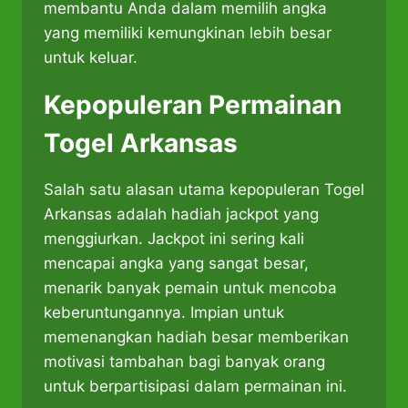
membantu Anda dalam memilih angka
yang memiliki kemungkinan lebih besar
untuk keluar.
Kepopuleran Permainan
Togel Arkansas
Salah satu alasan utama kepopuleran Togel
Arkansas adalah hadiah jackpot yang
menggiurkan. Jackpot ini sering kali
mencapai angka yang sangat besar,
menarik banyak pemain untuk mencoba
keberuntungannya. Impian untuk
memenangkan hadiah besar memberikan
motivasi tambahan bagi banyak orang
untuk berpartisipasi dalam permainan ini.