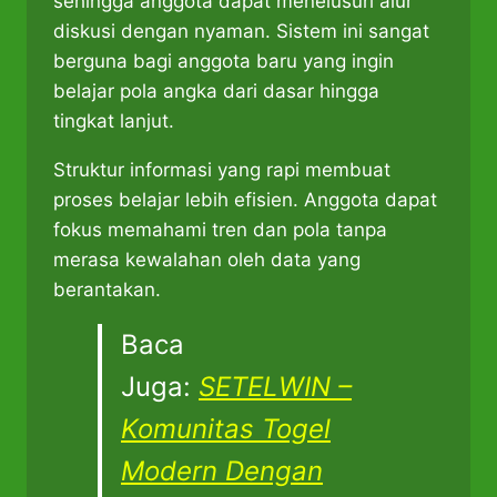
sehingga anggota dapat menelusuri alur
diskusi dengan nyaman. Sistem ini sangat
berguna bagi anggota baru yang ingin
belajar pola angka dari dasar hingga
tingkat lanjut.
Struktur informasi yang rapi membuat
proses belajar lebih efisien. Anggota dapat
fokus memahami tren dan pola tanpa
merasa kewalahan oleh data yang
berantakan.
Baca
Juga:
SETELWIN –
Komunitas Togel
Modern Dengan