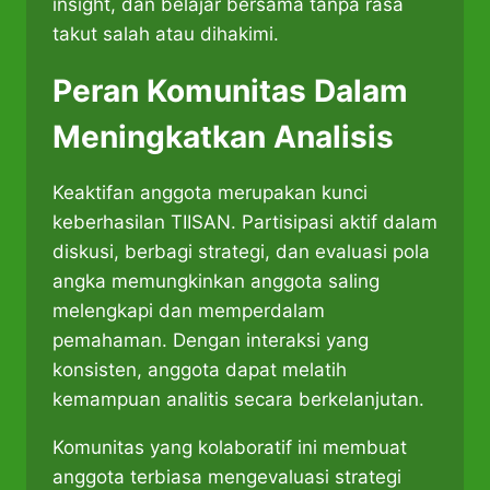
insight, dan belajar bersama tanpa rasa
takut salah atau dihakimi.
Peran Komunitas Dalam
Meningkatkan Analisis
Keaktifan anggota merupakan kunci
keberhasilan TIISAN. Partisipasi aktif dalam
diskusi, berbagi strategi, dan evaluasi pola
angka memungkinkan anggota saling
melengkapi dan memperdalam
pemahaman. Dengan interaksi yang
konsisten, anggota dapat melatih
kemampuan analitis secara berkelanjutan.
Komunitas yang kolaboratif ini membuat
anggota terbiasa mengevaluasi strategi