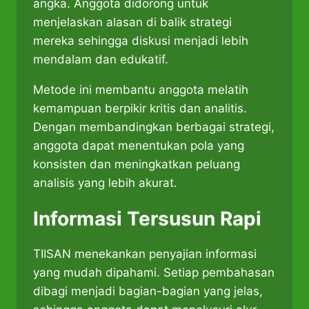
angka. Anggota didorong untuk
menjelaskan alasan di balik strategi
mereka sehingga diskusi menjadi lebih
mendalam dan edukatif.
Metode ini membantu anggota melatih
kemampuan berpikir kritis dan analitis.
Dengan membandingkan berbagai strategi,
anggota dapat menentukan pola yang
konsisten dan meningkatkan peluang
analisis yang lebih akurat.
Informasi Tersusun Rapi
TIISAN menekankan penyajian informasi
yang mudah dipahami. Setiap pembahasan
dibagi menjadi bagian-bagian yang jelas,