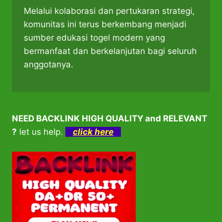
Melalui kolaborasi dan pertukaran strategi,
komunitas ini terus berkembang menjadi
sumber edukasi togel modern yang
bermanfaat dan berkelanjutan bagi seluruh
anggotanya.
NEED BACKLINK HIGH QUALITY and RELEVANT
?
let us help.
click here