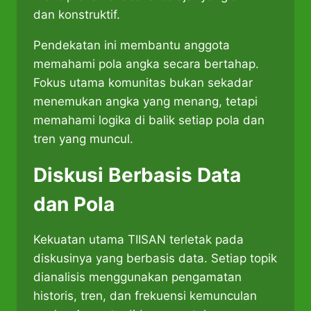
dan konstruktif.
Pendekatan ini membantu anggota
memahami pola angka secara bertahap.
Fokus utama komunitas bukan sekadar
menemukan angka yang menang, tetapi
memahami logika di balik setiap pola dan
tren yang muncul.
Diskusi Berbasis Data
dan Pola
Kekuatan utama TIISAN terletak pada
diskusinya yang berbasis data. Setiap topik
dianalisis menggunakan pengamatan
historis, tren, dan frekuensi kemunculan