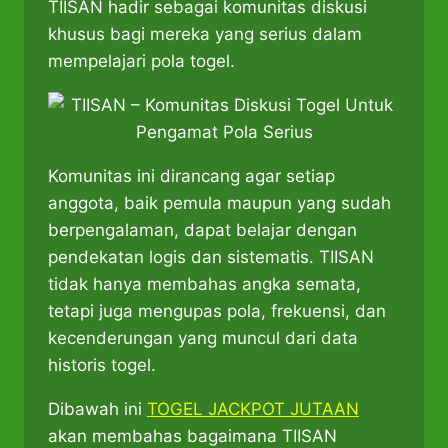
TIISAN hadir sebagai komunitas diskusi
khusus bagi mereka yang serius dalam
mempelajari pola togel.
Komunitas ini dirancang agar setiap
anggota, baik pemula maupun yang sudah
berpengalaman, dapat belajar dengan
pendekatan logis dan sistematis. TIISAN
tidak hanya membahas angka semata,
tetapi juga mengupas pola, frekuensi, dan
kecenderungan yang muncul dari data
historis togel.
Dibawah ini
TOGEL JACKPOT JUTAAN
akan membahas bagaimana TIISAN