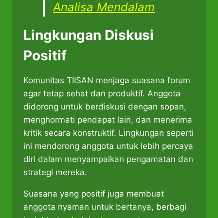
Analisa Mendalam
Lingkungan Diskusi
Positif
Komunitas TIISAN menjaga suasana forum
agar tetap sehat dan produktif. Anggota
didorong untuk berdiskusi dengan sopan,
menghormati pendapat lain, dan menerima
kritik secara konstruktif. Lingkungan seperti
ini mendorong anggota untuk lebih percaya
diri dalam menyampaikan pengamatan dan
strategi mereka.
Suasana yang positif juga membuat
anggota nyaman untuk bertanya, berbagi