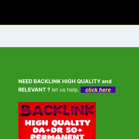
NEED BACKLINK HIGH QUALITY and
RELEVANT ?
let us help.
click here