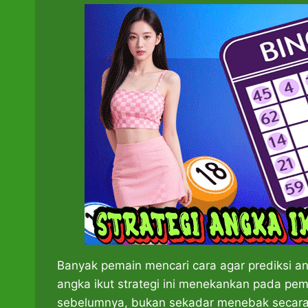
Banyak pemain mencari cara agar prediksi angk
angka ikut strategi ini menekankan pada pem
sebelumnya, bukan sekadar menebak secara 