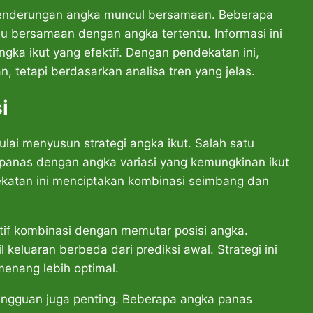
cenderungan angka muncul bersamaan. Beberapa
au bersamaan dengan angka tertentu. Informasi ini
ka ikut yang efektif. Dengan pendekatan ini,
, tetapi berdasarkan analisa tren yang jelas.
i
ulai menyusun strategi angka ikut. Salah satu
panas dengan angka variasi yang kemungkinan ikut
katan ini menciptakan kombinasi seimbang dan
if kombinasi dengan memutar posisi angka.
sil keluaran berbeda dari prediksi awal. Strategi ini
menang lebih optimal.
mingguan juga penting. Beberapa angka panas