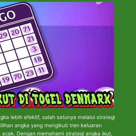
a lebih efektif, salah satunya melalui strategi
ilihan angka yang mengikuti tren keluaran
acak. Dengan memahami strategi angka ikut,