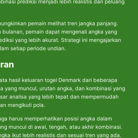
inasi prediksi menjadi lebih realistis dan peluang
ungkinkan pemain melihat tren jangka panjang.
 bulanan, pemain dapat mengenali angka yang
ksi yang lebih akurat. Strategi ini mengajarkan
alam setiap periode undian.
ran
a hasil keluaran togel Denmark dari beberapa
ka yang muncul, urutan angka, dan kombinasi yang
dasar analisa yang lebih tepat dan mempermudah
an mengikuti pola.
juga harus memperhatikan posisi angka dalam
g muncul di awal, tengah, atau akhir kombinasi.
ka ikut lebih realistis dan sesuai tren yang ada.