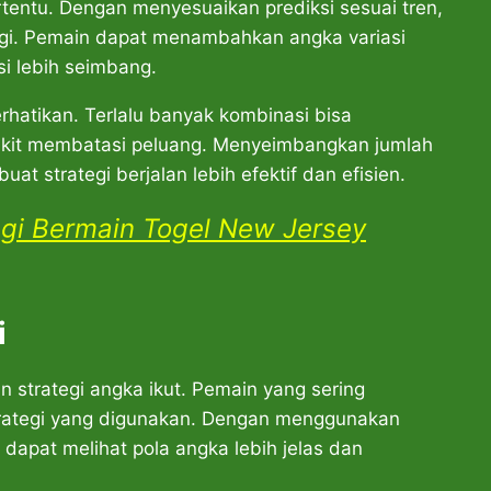
tentu. Dengan menyesuaikan prediksi sesuai tren,
nggi. Pemain dapat menambahkan angka variasi
i lebih seimbang.
rhatikan. Terlalu banyak kombinasi bisa
ikit membatasi peluang. Menyeimbangkan jumlah
 strategi berjalan lebih efektif dan efisien.
egi Bermain Togel New Jersey
i
n strategi angka ikut. Pemain yang sering
strategi yang digunakan. Dengan menggunakan
apat melihat pola angka lebih jelas dan