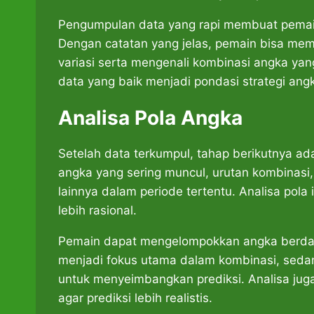
Pengumpulan data yang rapi membuat pemai
Dengan catatan yang jelas, pemain bisa me
variasi serta mengenali kombinasi angka ya
data yang baik menjadi pondasi strategi angka
Analisa Pola Angka
Setelah data terkumpul, tahap berikutnya ad
angka yang sering muncul, urutan kombinasi
lainnya dalam periode tertentu. Analisa pola
lebih rasional.
Pemain dapat mengelompokkan angka berdas
menjadi fokus utama dalam kombinasi, seda
untuk menyeimbangkan prediksi. Analisa jug
agar prediksi lebih realistis.