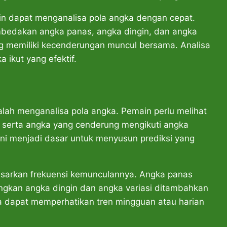
n dapat menganalisa pola angka dengan cepat.
mbedakan angka panas, angka dingin, dan angka
ng memiliki kecenderungan muncul bersama. Analisa
 ikut yang efektif.
alah menganalisa pola angka. Pemain perlu melihat
, serta angka yang cenderung mengikuti angka
 ini menjadi dasar untuk menyusun prediksi yang
arkan frekuensi kemunculannya. Angka panas
ngkan angka dingin dan angka variasi ditambahkan
a dapat memperhatikan tren mingguan atau harian