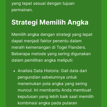
yang tepat sesuai dengan tujuan
permainan.
Strategi Memilih Angka
Memilih angka dengan strategi yang tepat
dapat menjadi faktor penentu dalam
meraih kemenangan di Togel Flanders.
Beberapa metode yang sering digunakan
dalam pemilihan angka meliputi:
Analisis Data Historis: Gali data dari
pengundian sebelumnya untuk
menemukan pola angka yang sering
muncul. Ini membantu Anda membuat
keputusan yang lebih baik saat memilih
kombinasi angka pada putaran