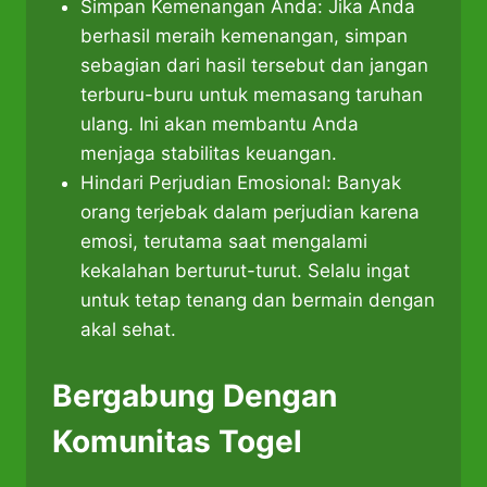
Simpan Kemenangan Anda: Jika Anda
berhasil meraih kemenangan, simpan
sebagian dari hasil tersebut dan jangan
terburu-buru untuk memasang taruhan
ulang. Ini akan membantu Anda
menjaga stabilitas keuangan.
Hindari Perjudian Emosional: Banyak
orang terjebak dalam perjudian karena
emosi, terutama saat mengalami
kekalahan berturut-turut. Selalu ingat
untuk tetap tenang dan bermain dengan
akal sehat.
Bergabung Dengan
Komunitas Togel