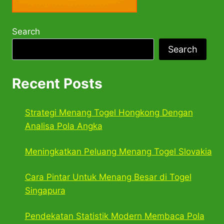
Search
Search
Recent Posts
Strategi Menang Togel Hongkong Dengan
Analisa Pola Angka
Meningkatkan Peluang Menang Togel Slovakia
Cara Pintar Untuk Menang Besar di Togel
Singapura
Pendekatan Statistik Modern Membaca Pola