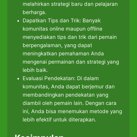
melahirkan strategi baru dan pelajaran
berharga.
Dapatkan Tips dan Trik: Banyak
komunitas online maupun offline
menyediakan tips dan trik dari pemain
berpengalaman, yang dapat
meningkatkan pemahaman Anda
mengenai permainan dan strategi yang
lebih baik.
Evaluasi Pendekatan: Di dalam
komunitas, Anda dapat berjemur dan
membandingkan pendekatan yang
diambil oleh pemain lain. Dengan cara
ini, Anda bisa menemukan metode yang
lebih efektif untuk diterapkan.