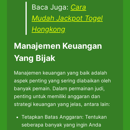
Baca Juga:
Cara
Mudah Jackpot Togel
Hongkong
Manajemen Keuangan
Yang Bijak
Manajemen keuangan yang baik adalah
aspek penting yang sering diabaikan oleh
banyak pemain. Dalam permainan judi,
penting untuk memiliki anggaran dan
strategi keuangan yang jelas, antara lain:
Tetapkan Batas Anggaran: Tentukan
seberapa banyak yang ingin Anda