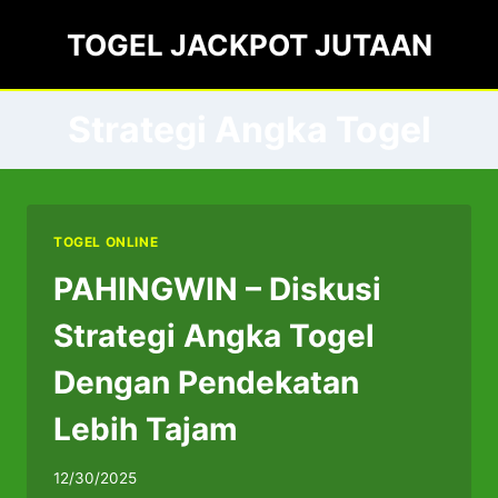
Skip
TOGEL JACKPOT JUTAAN
to
content
Strategi Angka Togel
TOGEL ONLINE
PAHINGWIN – Diskusi
Strategi Angka Togel
Dengan Pendekatan
Lebih Tajam
12/30/2025