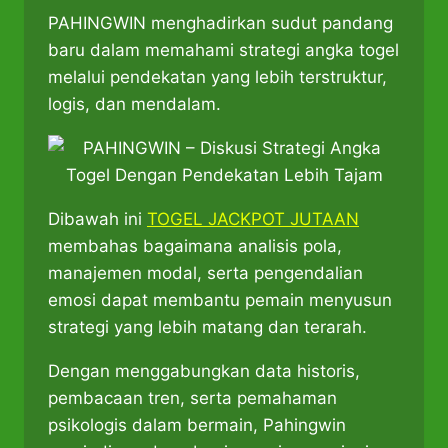
PAHINGWIN menghadirkan sudut pandang
baru dalam memahami strategi angka togel
melalui pendekatan yang lebih terstruktur,
logis, dan mendalam.
Dibawah ini
TOGEL JACKPOT JUTAAN
membahas bagaimana analisis pola,
manajemen modal, serta pengendalian
emosi dapat membantu pemain menyusun
strategi yang lebih matang dan terarah.
Dengan menggabungkan data historis,
pembacaan tren, serta pemahaman
psikologis dalam bermain, Pahingwin