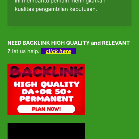
ini membantu pemain meningkatkan
kualitas pengambilan keputusan.
NEED BACKLINK HIGH QUALITY and RELEVANT
?
let us help.
click here