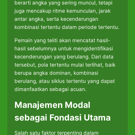
berarti angka yang sering muncul, tetapi
juga mencakup ritme kemunculan, jarak
antar angka, serta kecenderungan
kombinasi tertentu dalam periode tertentu.
Pemain yang teliti akan mencatat hasil-
hasil sebelumnya untuk mengidentifikasi
kecenderungan yang berulang. Dari data
tersebut, pola tertentu mulai terlihat, baik
berupa angka dominan, kombinasi
berulang, atau siklus tertentu yang dapat
dimanfaatkan sebagai acuan.
Manajemen Modal
sebagai Fondasi Utama
Salah satu faktor terpenting dalam