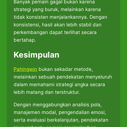
Banyak pemain gagal bukan karena
strategi yang buruk, melainkan karena
tidak konsisten menjalankannya. Dengan
konsistensi, hasil akan lebih stabil dan
perkembangan dapat terlihat secara
bertahap.
Kesimpulan
Pahingwin
bukan sekadar metode,
melainkan sebuah pendekatan menyeluruh
dalam memahami strategi angka secara
lebih matang dan terstruktur.
Dengan menggabungkan analisis pola,
manajemen modal, pengendalian emosi,
serta evaluasi berkelanjutan, pendekatan