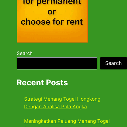
Search
Search
Recent Posts
Strategi Menang Togel Hongkong
Dengan Analisa Pola Angka
Meningkatkan Peluang Menang Togel