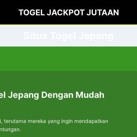
TOGEL JACKPOT JUTAAN
Situs Togel Jepang
gel Jepang Dengan Mudah
i, terutama mereka yang ingin mendapatkan
ntungan.