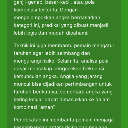
ganjil-genap, besar-kecil, atau pola
kombinasi tertentu. Dengan
mengelompokkan angka berdasarkan
kategori ini, prediksi yang dibuat menjadi
lebih logis dan mudah dipahami.
Teknik ini juga membantu pemain mengatur
taruhan agar lebih seimbang dan
mengurangi risiko. Selain itu, analisa pola
dasar mencakup pengecekan frekuensi
kemunculan angka. Angka yang jarang
muncul bisa dijadikan pertimbangan untuk
taruhan berikutnya, sementara angka yang
sering keluar dapat dimasukkan ke dalam
kombinasi “aman”.
Pendekatan ini membantu pemain menjaga
keseimbangan antara risiko dan peluang