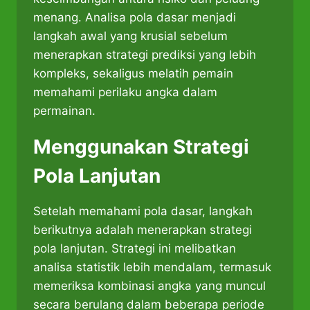
menang. Analisa pola dasar menjadi
langkah awal yang krusial sebelum
menerapkan strategi prediksi yang lebih
kompleks, sekaligus melatih pemain
memahami perilaku angka dalam
permainan.
Menggunakan Strategi
Pola Lanjutan
Setelah memahami pola dasar, langkah
berikutnya adalah menerapkan strategi
pola lanjutan. Strategi ini melibatkan
analisa statistik lebih mendalam, termasuk
memeriksa kombinasi angka yang muncul
secara berulang dalam beberapa periode