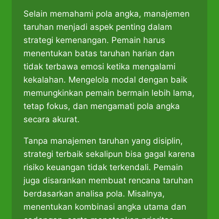
Selain memahami pola angka, manajemen
taruhan menjadi aspek penting dalam
strategi kemenangan. Pemain harus
menentukan batas taruhan harian dan
tidak terbawa emosi ketika mengalami
kekalahan. Mengelola modal dengan baik
memungkinkan pemain bermain lebih lama,
tetap fokus, dan mengamati pola angka
secara akurat.
Tanpa manajemen taruhan yang disiplin,
strategi terbaik sekalipun bisa gagal karena
risiko keuangan tidak terkendali. Pemain
juga disarankan membuat rencana taruhan
berdasarkan analisa pola. Misalnya,
menentukan kombinasi angka utama dan