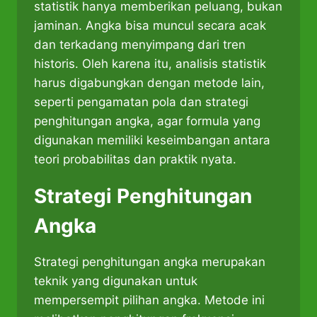
statistik hanya memberikan peluang, bukan
jaminan. Angka bisa muncul secara acak
dan terkadang menyimpang dari tren
historis. Oleh karena itu, analisis statistik
harus digabungkan dengan metode lain,
seperti pengamatan pola dan strategi
penghitungan angka, agar formula yang
digunakan memiliki keseimbangan antara
teori probabilitas dan praktik nyata.
Strategi Penghitungan
Angka
Strategi penghitungan angka merupakan
teknik yang digunakan untuk
mempersempit pilihan angka. Metode ini