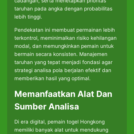
cadangan, serta menetapkan prioritas
taruhan pada angka dengan probabilitas
lebih tinggi.
Pendekatan ini membuat permainan lebih
terkontrol, meminimalkan risiko kehilangan
modal, dan memungkinkan pemain untuk
bermain secara konsisten. Manajemen
taruhan yang tepat menjadi fondasi agar
strategi analisa pola berjalan efektif dan
memberikan hasil yang optimal.
Memanfaatkan Alat Dan
Sumber Analisa
Di era digital, pemain togel Hongkong
memiliki banyak alat untuk mendukung