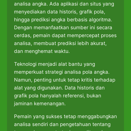
analisa angka. Ada aplikasi dan situs yang
menyediakan data historis, grafik pola,
hingga prediksi angka berbasis algoritma.
Dengan memanfaatkan sumber ini secara
cerdas, pemain dapat mempercepat proses
analisa, membuat prediksi lebih akurat,
dan menghemat waktu.
Teknologi menjadi alat bantu yang
memperkuat strategi analisa pola angka.
Namun, penting untuk tetap kritis terhadap
alat yang digunakan. Data historis dan
grafik pola hanyalah referensi, bukan
jaminan kemenangan.
Pemain yang sukses tetap menggabungkan
analisa sendiri dan pengetahuan tentang