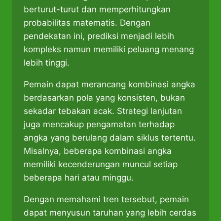
berturut-turut dan memperhitungkan
probabilitas matematis. Dengan
pendekatan ini, prediksi menjadi lebih
kompleks namun memiliki peluang menang
lebih tinggi.
Pemain dapat merancang kombinasi angka
berdasarkan pola yang konsisten, bukan
sekadar tebakan acak. Strategi lanjutan
juga mencakup pengamatan terhadap
angka yang berulang dalam siklus tertentu.
Misalnya, beberapa kombinasi angka
memiliki kecenderungan muncul setiap
beberapa hari atau minggu.
Dengan memahami tren tersebut, pemain
dapat menyusun taruhan yang lebih cerdas