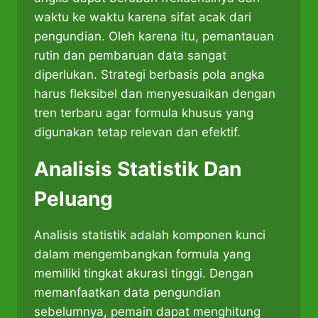
waktu ke waktu karena sifat acak dari
pengundian. Oleh karena itu, pemantauan
rutin dan pembaruan data sangat
diperlukan. Strategi berbasis pola angka
harus fleksibel dan menyesuaikan dengan
tren terbaru agar formula khusus yang
digunakan tetap relevan dan efektif.
Analisis Statistik Dan
Peluang
Analisis statistik adalah komponen kunci
dalam mengembangkan formula yang
memiliki tingkat akurasi tinggi. Dengan
memanfaatkan data pengundian
sebelumnya, pemain dapat menghitung