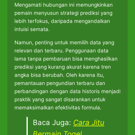
Mengamati hubungan ini memungkinkan
pemain menyusun strategi prediksi yang
lebih terfokus, daripada mengandalkan
intuisi semata.
Namun, penting untuk memilih data yang
relevan dan terbaru. Penggunaan data
lama tanpa pembaruan bisa menghasilkan
prediksi yang kurang akurat karena tren
angka bisa berubah. Oleh karena itu,
pemantauan pengundian terbaru dan
perbandingan dengan data historis menjadi
praktik yang sangat disarankan untuk
memaksimalkan efektivitas formula.
Baca Juga:
Cara Jitu
Bermain Togel