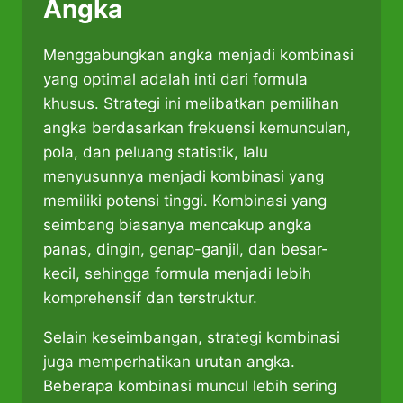
Angka
Menggabungkan angka menjadi kombinasi
yang optimal adalah inti dari formula
khusus. Strategi ini melibatkan pemilihan
angka berdasarkan frekuensi kemunculan,
pola, dan peluang statistik, lalu
menyusunnya menjadi kombinasi yang
memiliki potensi tinggi. Kombinasi yang
seimbang biasanya mencakup angka
panas, dingin, genap-ganjil, dan besar-
kecil, sehingga formula menjadi lebih
komprehensif dan terstruktur.
Selain keseimbangan, strategi kombinasi
juga memperhatikan urutan angka.
Beberapa kombinasi muncul lebih sering