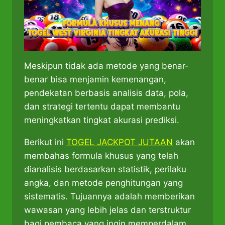
Meskipun tidak ada metode yang benar-
benar bisa menjamin kemenangan,
pendekatan berbasis analisis data, pola,
dan strategi tertentu dapat membantu
meningkatkan tingkat akurasi prediksi.
Berikut ini
TOGEL JACKPOT JUTAAN
akan
membahas formula khusus yang telah
dianalisis berdasarkan statistik, perilaku
angka, dan metode penghitungan yang
sistematis. Tujuannya adalah memberikan
wawasan yang lebih jelas dan terstruktur
bagi pembaca yang ingin memperdalam