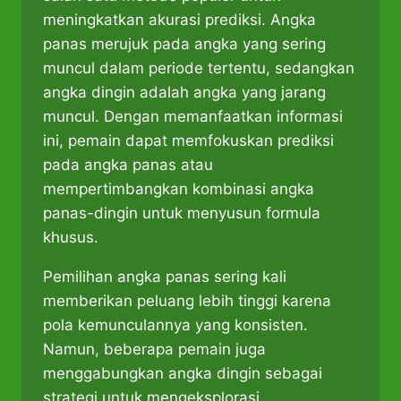
meningkatkan akurasi prediksi. Angka
panas merujuk pada angka yang sering
muncul dalam periode tertentu, sedangkan
angka dingin adalah angka yang jarang
muncul. Dengan memanfaatkan informasi
ini, pemain dapat memfokuskan prediksi
pada angka panas atau
mempertimbangkan kombinasi angka
panas-dingin untuk menyusun formula
khusus.
Pemilihan angka panas sering kali
memberikan peluang lebih tinggi karena
pola kemunculannya yang konsisten.
Namun, beberapa pemain juga
menggabungkan angka dingin sebagai
strategi untuk mengeksplorasi