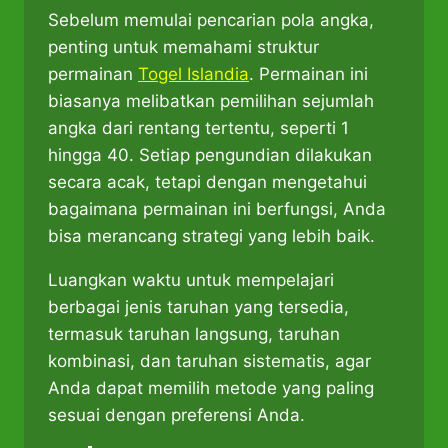
Sebelum memulai pencarian pola angka,
penting untuk memahami struktur
permainan
Togel Islandia
. Permainan ini
biasanya melibatkan pemilihan sejumlah
angka dari rentang tertentu, seperti 1
hingga 40. Setiap pengundian dilakukan
secara acak, tetapi dengan mengetahui
bagaimana permainan ini berfungsi, Anda
bisa merancang strategi yang lebih baik.
Luangkan waktu untuk mempelajari
berbagai jenis taruhan yang tersedia,
termasuk taruhan langsung, taruhan
kombinasi, dan taruhan sistematis, agar
Anda dapat memilih metode yang paling
sesuai dengan preferensi Anda.