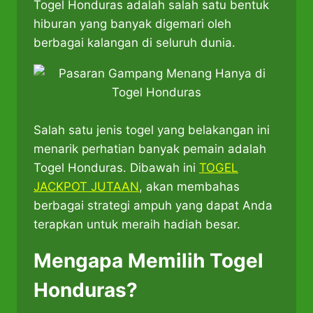
Togel Honduras adalah salah satu bentuk
hiburan yang banyak digemari oleh
berbagai kalangan di seluruh dunia.
Salah satu jenis togel yang belakangan ini
menarik perhatian banyak pemain adalah
Togel Honduras. Dibawah ini
TOGEL
JACKPOT JUTAAN
, akan membahas
berbagai strategi ampuh yang dapat Anda
terapkan untuk meraih hadiah besar.
Mengapa Memilih Togel
Honduras?