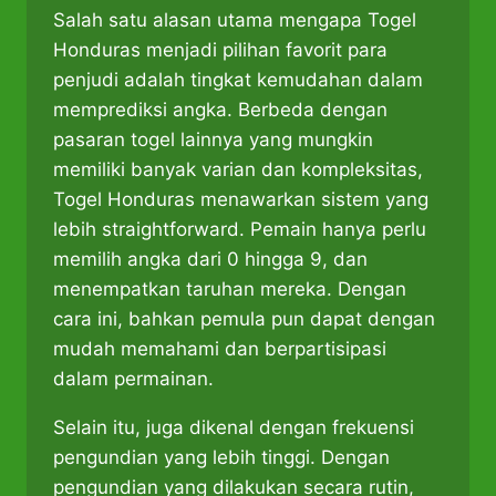
Salah satu alasan utama mengapa Togel
Honduras menjadi pilihan favorit para
penjudi adalah tingkat kemudahan dalam
memprediksi angka. Berbeda dengan
pasaran togel lainnya yang mungkin
memiliki banyak varian dan kompleksitas,
Togel Honduras menawarkan sistem yang
lebih straightforward. Pemain hanya perlu
memilih angka dari 0 hingga 9, dan
menempatkan taruhan mereka. Dengan
cara ini, bahkan pemula pun dapat dengan
mudah memahami dan berpartisipasi
dalam permainan.
Selain itu, juga dikenal dengan frekuensi
pengundian yang lebih tinggi. Dengan
pengundian yang dilakukan secara rutin,