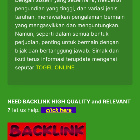
Dengan sistem yang sederhana, frekuensi
pengundian yang tinggi, dan variasi jenis
taruhan, menawarkan pengalaman bermain
yang mengasyikkan dan menguntungkan.
Namun, seperti dalam semua bentuk
perjudian, penting untuk bermain dengan
bijak dan bertanggung jawab. Simak dan
ikuti terus informasi terupdate mengenai
seputar
TOGEL ONLINE
.
NEED BACKLINK HIGH QUALITY and RELEVANT
?
let us help.
click here