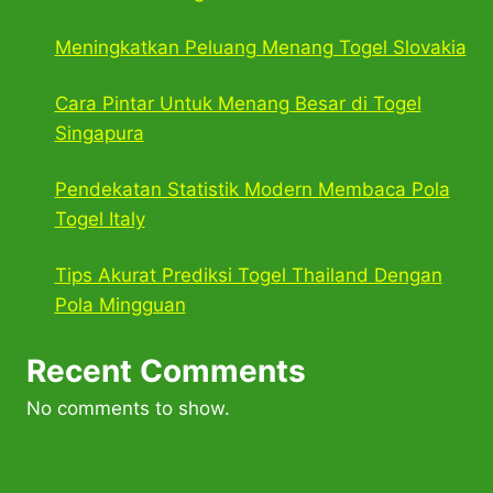
Meningkatkan Peluang Menang Togel Slovakia
Cara Pintar Untuk Menang Besar di Togel
Singapura
Pendekatan Statistik Modern Membaca Pola
Togel Italy
Tips Akurat Prediksi Togel Thailand Dengan
Pola Mingguan
Recent Comments
No comments to show.