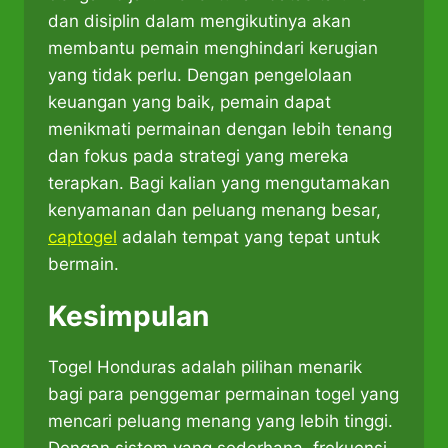
dan disiplin dalam mengikutinya akan
membantu pemain menghindari kerugian
yang tidak perlu. Dengan pengelolaan
keuangan yang baik, pemain dapat
menikmati permainan dengan lebih tenang
dan fokus pada strategi yang mereka
terapkan. Bagi kalian yang mengutamakan
kenyamanan dan peluang menang besar,
captogel
adalah tempat yang tepat untuk
bermain.
Kesimpulan
Togel Honduras adalah pilihan menarik
bagi para penggemar permainan togel yang
mencari peluang menang yang lebih tinggi.