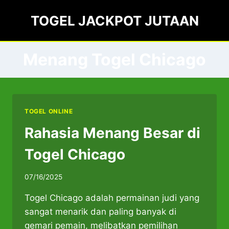
Skip
TOGEL JACKPOT JUTAAN
to
content
Menang Togel Chicago
TOGEL ONLINE
Rahasia Menang Besar di
Togel Chicago
07/16/2025
Togel Chicago adalah permainan judi yang
sangat menarik dan paling banyak di
gemari pemain, melibatkan pemilihan