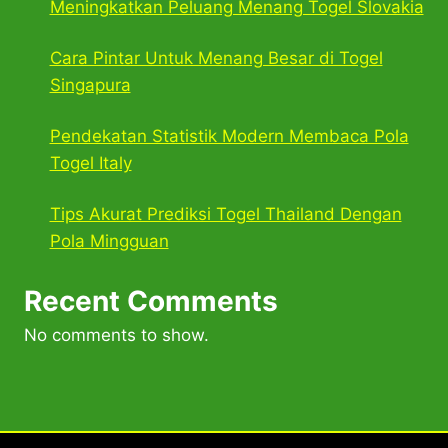
Meningkatkan Peluang Menang Togel Slovakia
Cara Pintar Untuk Menang Besar di Togel
Singapura
Pendekatan Statistik Modern Membaca Pola
Togel Italy
Tips Akurat Prediksi Togel Thailand Dengan
Pola Mingguan
Recent Comments
No comments to show.