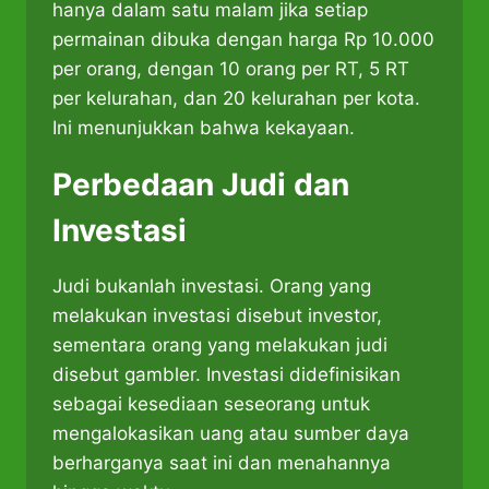
hanya dalam satu malam jika setiap
permainan dibuka dengan harga Rp 10.000
per orang, dengan 10 orang per RT, 5 RT
per kelurahan, dan 20 kelurahan per kota.
Ini menunjukkan bahwa kekayaan.
Perbedaan Judi dan
Investasi
Judi bukanlah investasi. Orang yang
melakukan investasi disebut investor,
sementara orang yang melakukan judi
disebut gambler. Investasi didefinisikan
sebagai kesediaan seseorang untuk
mengalokasikan uang atau sumber daya
berharganya saat ini dan menahannya