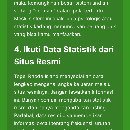
maka kemungkinan besar sistem undian
sedang “bermain” dalam pola tertentu.
Meski sistem ini acak, pola psikologis atau
statistik kadang memunculkan peluang unik
yang bisa kamu manfaatkan.
4. Ikuti Data Statistik dari
Situs Resmi
Togel Rhode Island menyediakan data
lengkap mengenai angka keluaran melalui
situs resminya. Jangan lewatkan informasi
ini. Banyak pemain mengabaikan statistik
resmi dan hanya mengandalkan insting.
Padahal, data resmi bisa memberikan
informasi detail tentang frekuensi, urutan