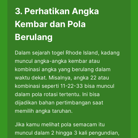
3. Perhatikan Angka
Kembar dan Pola
Berulang
Dalam sejarah togel Rhode Island, kadang
muncul angka-angka kembar atau
kombinasi angka yang berulang dalam
waktu dekat. Misalnya, angka 22 atau
kombinasi seperti 11-22-33 bisa muncul
dalam pola rotasi tertentu. Ini bisa
dijadikan bahan pertimbangan saat
memilih angka taruhan.
Jika kamu melihat pola semacam itu
muncul dalam 2 hingga 3 kali pengundian,