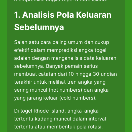
1. Analisis Pola Keluaran
Sebelumnya
Salah satu cara paling umum dan cukup
efektif dalam memprediksi angka togel
adalah dengan menganalisis data keluaran
sebelumnya. Banyak pemain serius
membuat catatan dari 10 hingga 30 undian
terakhir untuk melihat tren angka yang
sering muncul (hot numbers) dan angka
yang jarang keluar (cold numbers).
Di togel Rhode Island, angka-angka
tertentu kadang muncul dalam interval
tertentu atau membentuk pola rotasi.