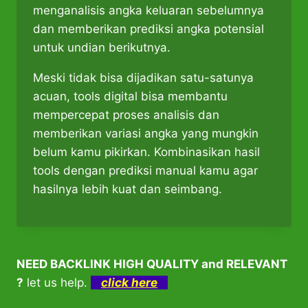
menganalisis angka keluaran sebelumnya
dan memberikan prediksi angka potensial
untuk undian berikutnya.
Meski tidak bisa dijadikan satu-satunya
acuan, tools digital bisa membantu
mempercepat proses analisis dan
memberikan variasi angka yang mungkin
belum kamu pikirkan. Kombinasikan hasil
tools dengan prediksi manual kamu agar
hasilnya lebih kuat dan seimbang.
NEED BACKLINK HIGH QUALITY and RELEVANT
?
let us help.
click here