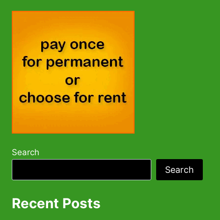
Search
Search
Recent Posts