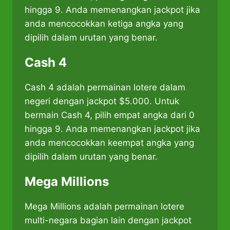
hingga 9. Anda memenangkan jackpot jika
anda mencocokkan ketiga angka yang
dipilih dalam urutan yang benar.
Cash 4
Cash 4 adalah permainan lotere dalam
negeri dengan jackpot $5.000. Untuk
bermain Cash 4, pilih empat angka dari 0
hingga 9. Anda memenangkan jackpot jika
anda mencocokkan keempat angka yang
dipilih dalam urutan yang benar.
Mega Millions
Mega Millions adalah permainan lotere
multi-negara bagian lain dengan jackpot