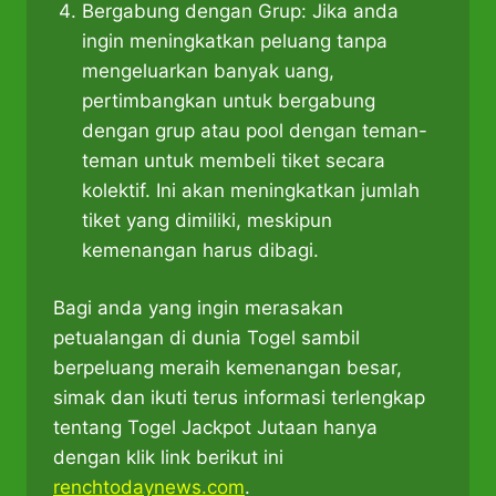
Bergabung dengan Grup: Jika anda
ingin meningkatkan peluang tanpa
mengeluarkan banyak uang,
pertimbangkan untuk bergabung
dengan grup atau pool dengan teman-
teman untuk membeli tiket secara
kolektif. Ini akan meningkatkan jumlah
tiket yang dimiliki, meskipun
kemenangan harus dibagi.
Bagi anda yang ingin merasakan
petualangan di dunia Togel sambil
berpeluang meraih kemenangan besar,
simak dan ikuti terus informasi terlengkap
tentang Togel Jackpot Jutaan hanya
dengan klik link berikut ini
renchtodaynews.com
.