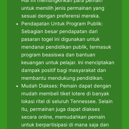
Hal ini memungkinkan para pemain
untuk memilih jenis permainan yang
sesuai dengan preferensi mereka.
Pendapatan Untuk Program Publik:
Sebagian besar pendapatan dari
pasaran togel ini digunakan untuk
mendanai pendidikan publik, termasuk
program beasiswa dan bantuan
keuangan untuk pelajar. Ini menciptakan
dampak positif bagi masyarakat dan
membantu mendukung pendidikan.
Mudah Diakses: Pemain dapat dengan
mudah membeli tiket lotere di banyak
lokasi ritel di seluruh Tennessee. Selain
itu, permainan juga dapat diakses
secara online, memudahkan pemain
untuk berpartisipasi di mana saja dan