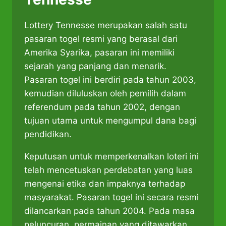
Lottery Tennesse merupakan salah satu
pasaran togel resmi yang berasal dari
Amerika Syarika, pasaran ini memiliki
sejarah yang panjang dan menarik.
Pasaran togel ini berdiri pada tahun 2003,
kemudian diluluskan oleh pemilih dalam
referendum pada tahun 2002, dengan
tujuan utama untuk mengumpul dana bagi
pendidikan.
Keputusan untuk memperkenalkan loteri ini
telah mencetuskan perdebatan yang luas
mengenai etika dan impaknya terhadap
masyarakat. Pasaran togel ini secara resmi
dilancarkan pada tahun 2004. Pada masa
peluncuran, permainan yang ditawarkan