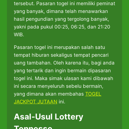
tersebut. Pasaran togel ini memiliki peminat
yang banyak, dimana telah menawarkan
hasil pengundian yang tergolong banyak,
yakni pada pukul 00:25, 06:25, dan 21:20
WIB.
Pasaran togel ini merupakan salah satu
tempat hiburan sekaligus tempat pencari
uang tambahan. Oleh karena itu, bagi anda
yang tertarik dan ingin bermain dipasaran
togel ini. Maka simak ulasan kami dibawah
ini secara menyeluruh sebelu bermain,
yang dimana akan membahas
TOGEL
JACKPOT JUTAAN
ini.
Asal-Usul Lottery
Tennesse