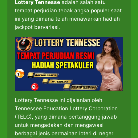
Lottery Tennesse
adalah salah satu
tempat perjudian tebak angka populer saat
ini yang dimana telah menawarkan hadiah
jackpot bervariasi.
Lottery Tennesse ini dijalanlan oleh
Tennessee Education Lottery Corporation
(TELC), yang dimana bertanggung jawab
untuk mengadakan dan mengawasi
berbagai jenis permainan loteri di negeri