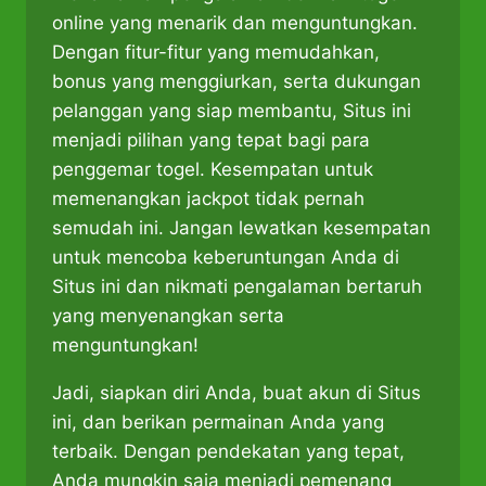
online yang menarik dan menguntungkan.​
Dengan fitur-fitur yang memudahkan,
bonus yang menggiurkan, serta dukungan
pelanggan yang siap membantu, Situs ini
menjadi pilihan yang tepat bagi para
penggemar togel. Kesempatan untuk
memenangkan jackpot tidak pernah
semudah ini. Jangan lewatkan kesempatan
untuk mencoba keberuntungan Anda di
Situs ini dan nikmati pengalaman bertaruh
yang menyenangkan serta
menguntungkan!
Jadi, siapkan diri Anda, buat akun di Situs
ini, dan berikan permainan Anda yang
terbaik. Dengan pendekatan yang tepat,
Anda mungkin saja menjadi pemenang