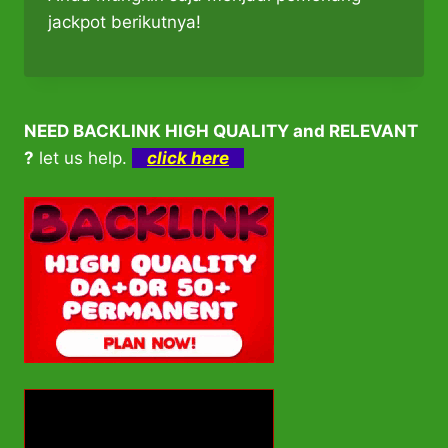
jackpot berikutnya!
NEED BACKLINK HIGH QUALITY and RELEVANT
?
let us help.
click here