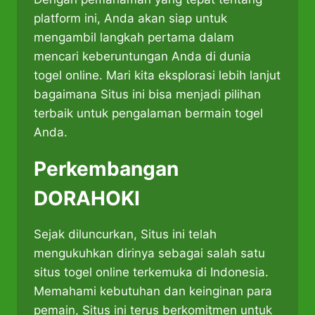
platform ini, Anda akan siap untuk
mengambil langkah pertama dalam
mencari keberuntungan Anda di dunia
togel online. Mari kita eksplorasi lebih lanjut
bagaimana Situs ini bisa menjadi pilihan
terbaik untuk pengalaman bermain togel
Anda.
Perkembangan
DORAHOKI
Sejak diluncurkan, Situs ini telah
mengukuhkan dirinya sebagai salah satu
situs togel online terkemuka di Indonesia.
Memahami kebutuhan dan keinginan para
pemain, Situs ini terus berkomitmen untuk