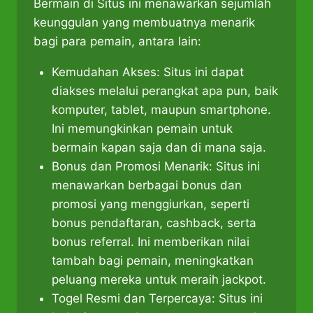
Bermain di Situs ini menawarkan sejumlah
keunggulan yang membuatnya menarik
bagi para pemain, antara lain:
Kemudahan Akses: Situs ini dapat
diakses melalui perangkat apa pun, baik
komputer, tablet, maupun smartphone.
Ini memungkinkan pemain untuk
bermain kapan saja dan di mana saja.
Bonus dan Promosi Menarik: Situs ini
menawarkan berbagai bonus dan
promosi yang menggiurkan, seperti
bonus pendaftaran, cashback, serta
bonus referral. Ini memberikan nilai
tambah bagi pemain, meningkatkan
peluang mereka untuk meraih jackpot.
Togel Resmi dan Terpercaya: Situs ini