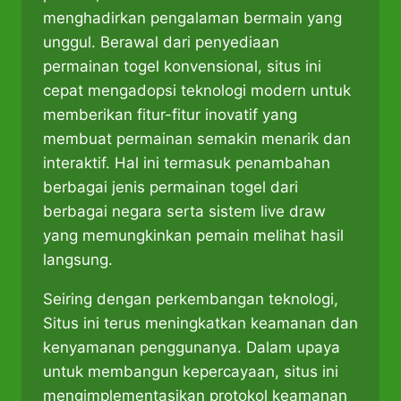
menghadirkan pengalaman bermain yang
unggul. Berawal dari penyediaan
permainan togel konvensional, situs ini
cepat mengadopsi teknologi modern untuk
memberikan fitur-fitur inovatif yang
membuat permainan semakin menarik dan
interaktif. Hal ini termasuk penambahan
berbagai jenis permainan togel dari
berbagai negara serta sistem live draw
yang memungkinkan pemain melihat hasil
langsung.
Seiring dengan perkembangan teknologi,
Situs ini terus meningkatkan keamanan dan
kenyamanan penggunanya. Dalam upaya
untuk membangun kepercayaan, situs ini
mengimplementasikan protokol keamanan