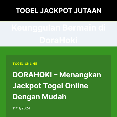
Skip
TOGEL JACKPOT JUTAAN
to
content
Keunggulan Bermain di
DoraHoki
TOGEL ONLINE
DORAHOKI – Menangkan
Jackpot Togel Online
Dengan Mudah
11/11/2024