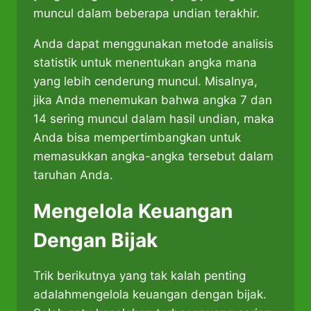
muncul dalam beberapa undian terakhir.
Anda dapat menggunakan metode analisis
statistik untuk menentukan angka mana
yang lebih cenderung muncul. Misalnya,
jika Anda menemukan bahwa angka 7 dan
14 sering muncul dalam hasil undian, maka
Anda bisa mempertimbangkan untuk
memasukkan angka-angka tersebut dalam
taruhan Anda.
Mengelola Keuangan
Dengan Bijak
Trik berikutnya yang tak kalah penting
adalahmengelola keuangan dengan bijak.