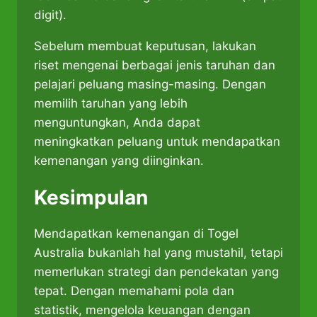
digit).
Sebelum membuat keputusan, lakukan
riset mengenai berbagai jenis taruhan dan
pelajari peluang masing-masing. Dengan
memilih taruhan yang lebih
menguntungkan, Anda dapat
meningkatkan peluang untuk mendapatkan
kemenangan yang diinginkan.
Kesimpulan
Mendapatkan kemenangan di Togel
Australia bukanlah hal yang mustahil, tetapi
memerlukan strategi dan pendekatan yang
tepat. Dengan memahami pola dan
statistik, mengelola keuangan dengan