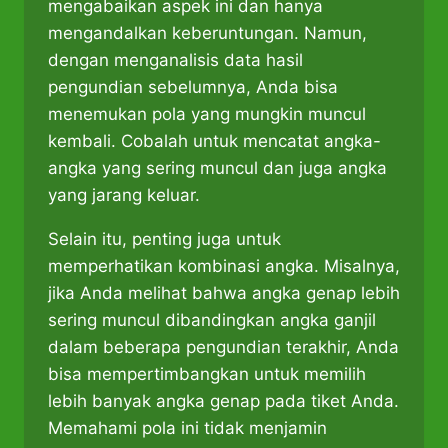
mengabaikan aspek ini dan hanya
mengandalkan keberuntungan. Namun,
dengan menganalisis data hasil
pengundian sebelumnya, Anda bisa
menemukan pola yang mungkin muncul
kembali. Cobalah untuk mencatat angka-
angka yang sering muncul dan juga angka
yang jarang keluar.
Selain itu, penting juga untuk
memperhatikan kombinasi angka. Misalnya,
jika Anda melihat bahwa angka genap lebih
sering muncul dibandingkan angka ganjil
dalam beberapa pengundian terakhir, Anda
bisa mempertimbangkan untuk memilih
lebih banyak angka genap pada tiket Anda.
Memahami pola ini tidak menjamin