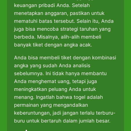
keuangan pribadi Anda. Setelah
menetapkan anggaran, pastikan untuk
mematuhi batas tersebut. Selain itu, Anda
juga bisa mencoba strategi taruhan yang
berbeda. Misalnya, alih-alih membeli
banyak tiket dengan angka acak.
Anda bisa membeli tiket dengan kombinasi
angka yang sudah Anda analisis
sebelumnya. Ini tidak hanya membantu
Anda menghemat uang, tetapi juga
meningkatkan peluang Anda untuk
menang. Ingatlah bahwa togel adalah
permainan yang mengandalkan
keberuntungan, jadi jangan terlalu terburu-
buru untuk bertaruh dalam jumlah besar.