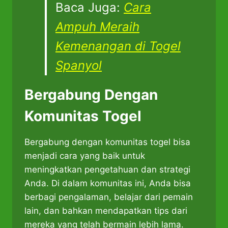
Baca Juga:
Cara
Ampuh Meraih
Kemenangan di Togel
Spanyol
Bergabung Dengan
Komunitas Togel
Bergabung dengan komunitas togel bisa
menjadi cara yang baik untuk
meningkatkan pengetahuan dan strategi
Anda. Di dalam komunitas ini, Anda bisa
berbagi pengalaman, belajar dari pemain
lain, dan bahkan mendapatkan tips dari
mereka yang telah bermain lebih lama.