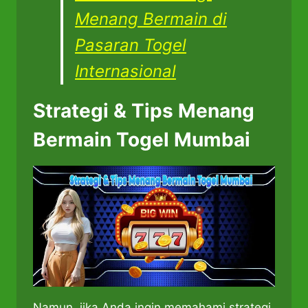
Menang Bermain di
Pasaran Togel
Internasional
Strategi & Tips Menang
Bermain Togel Mumbai
Namun, jika Anda ingin memahami strategi