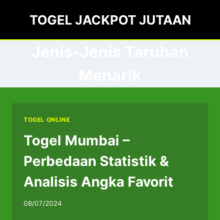
Skip
TOGEL JACKPOT JUTAAN
to
content
Jenis-Jenis Taruhan
Menarik
TOGEL ONLINE
Togel Mumbai –
Perbedaan Statistik &
Analisis Angka Favorit
08/07/2024