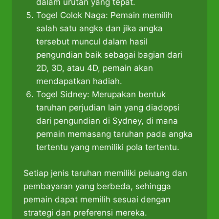
dalam urutan yang tepat.
Togel Colok Naga: Pemain memilih
salah satu angka dan jika angka
tersebut muncul dalam hasil
pengundian baik sebagai bagian dari
2D, 3D, atau 4D, pemain akan
mendapatkan hadiah.
Togel Sidney: Merupakan bentuk
taruhan perjudian lain yang diadopsi
dari pengundian di Sydney, di mana
pemain memasang taruhan pada angka
tertentu yang memiliki pola tertentu.
Setiap jenis taruhan memiliki peluang dan
pembayaran yang berbeda, sehingga
pemain dapat memilih sesuai dengan
strategi dan preferensi mereka.