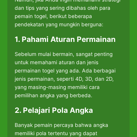
dan tips yang sering dibahas oleh para
pemain togel, berikut beberapa
pendekatan yang mungkin berguna:
1. Pahami Aturan Permainan
Sebelum mulai bermain, sangat penting
untuk memahami aturan dan jenis
permainan togel yang ada. Ada berbagai
jenis permainan, seperti 4D, 3D, dan 2D,
yang masing-masing memiliki cara
pemilihan angka yang berbeda.
2. Pelajari Pola Angka
Banyak pemain percaya bahwa angka
memiliki pola tertentu yang dapat