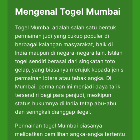
Mengenal Togel Mumbai
Togel Mumbai adalah salah satu bentuk
permainan judi yang cukup populer di
berbagai kalangan masyarakat, baik di
India maupun di negara-negara lain. Istilah
togel sendiri berasal dari singkatan toto
gelap, yang biasanya merujuk kepada jenis
permainan lotere atau tebak angka. Di
Mumbai, permainan ini menjadi daya tarik
tersendiri bagi para penjudi, meskipun
status hukumnya di India tetap abu-abu
dan seringkali dianggap ilegal.
Permainan togel Mumbai biasanya
melibatkan pemilihan angka-angka tertentu