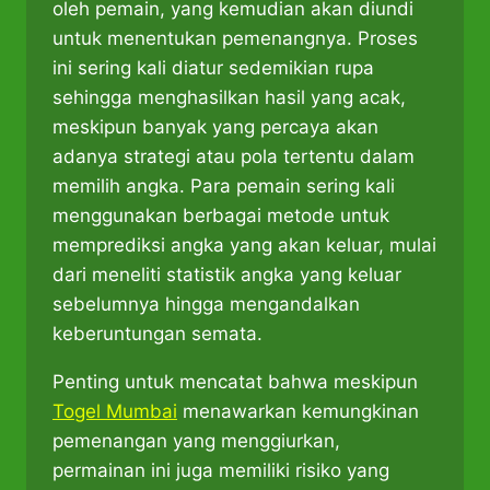
oleh pemain, yang kemudian akan diundi
untuk menentukan pemenangnya. Proses
ini sering kali diatur sedemikian rupa
sehingga menghasilkan hasil yang acak,
meskipun banyak yang percaya akan
adanya strategi atau pola tertentu dalam
memilih angka. Para pemain sering kali
menggunakan berbagai metode untuk
memprediksi angka yang akan keluar, mulai
dari meneliti statistik angka yang keluar
sebelumnya hingga mengandalkan
keberuntungan semata.
Penting untuk mencatat bahwa meskipun
Togel Mumbai
menawarkan kemungkinan
pemenangan yang menggiurkan,
permainan ini juga memiliki risiko yang