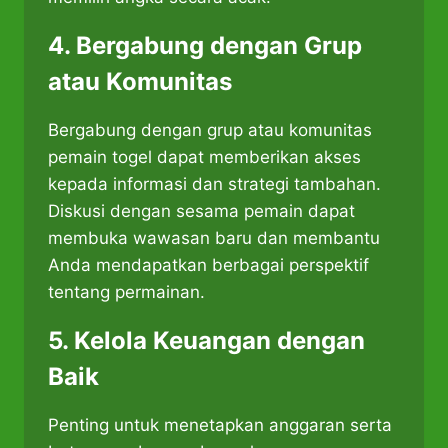
4. Bergabung dengan Grup
atau Komunitas
Bergabung dengan grup atau komunitas
pemain togel dapat memberikan akses
kepada informasi dan strategi tambahan.
Diskusi dengan sesama pemain dapat
membuka wawasan baru dan membantu
Anda mendapatkan berbagai perspektif
tentang permainan.
5. Kelola Keuangan dengan
Baik
Penting untuk menetapkan anggaran serta