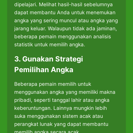
dipelajari. Melihat hasil-hasil sebelumnya
dapat membantu Anda untuk menemukan
angka yang sering muncul atau angka yang
jarang keluar. Walaupun tidak ada jaminan,
beberapa pemain menggunakan analisis
statistik untuk memilih angka.
3. Gunakan Strategi
Pemilihan Angka
Beberapa pemain memilih untuk
menggunakan angka yang memiliki makna
pribadi, seperti tanggal lahir atau angka
keberuntungan. Lainnya mungkin lebih
suka menggunakan sistem acak atau
perangkat lunak yang dapat membantu
memilih angka secara acak.