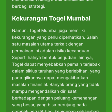
berbagi strategi.
Kekurangan Togel Mumbai
Namun, Togel Mumbai juga memiliki
kekurangan yang perlu diperhatikan. Salah
satu masalah utama terkait dengan
permainan ini adalah risiko kecanduan.
Seperti halnya bentuk perjudian lainnya,
Togel dapat menyebabkan pemain terjebak
dalam siklus taruhan yang berlebihan, yang
pada gilirannya dapat mengakibatkan
masalah finansial. Banyak orang yang tidak
mampu mengendalikan diri saat
berhadapan dengan peluang kemenangan
yang besar, yang bisa berujung pada
dampak negatif bagi kehidupan sehari-hari