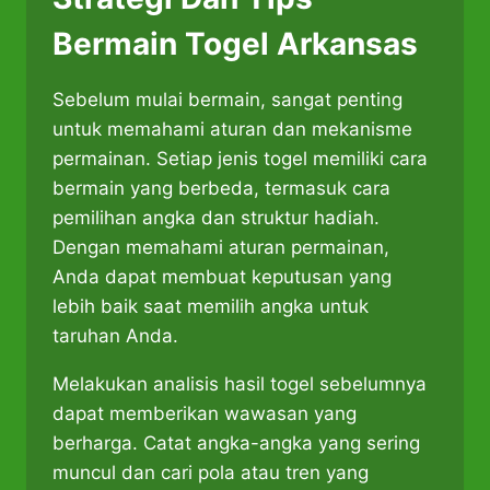
Bermain Togel Arkansas
Sebelum mulai bermain, sangat penting
untuk memahami aturan dan mekanisme
permainan. Setiap jenis togel memiliki cara
bermain yang berbeda, termasuk cara
pemilihan angka dan struktur hadiah.
Dengan memahami aturan permainan,
Anda dapat membuat keputusan yang
lebih baik saat memilih angka untuk
taruhan Anda.
Melakukan analisis hasil togel sebelumnya
dapat memberikan wawasan yang
berharga. Catat angka-angka yang sering
muncul dan cari pola atau tren yang