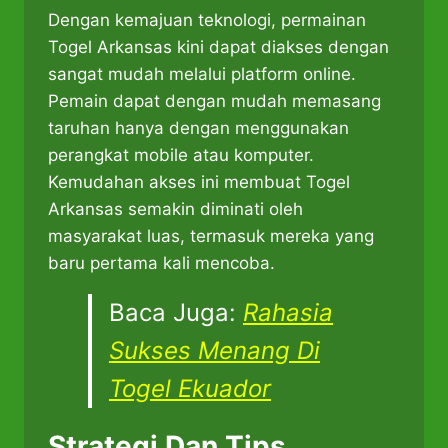
Dengan kemajuan teknologi, permainan
Togel Arkansas kini dapat diakses dengan
sangat mudah melalui platform online.
Pemain dapat dengan mudah memasang
taruhan hanya dengan menggunakan
perangkat mobile atau komputer.
Kemudahan akses ini membuat Togel
Arkansas semakin diminati oleh
masyarakat luas, termasuk mereka yang
baru pertama kali mencoba.
Baca Juga:
Rahasia
Sukses Menang Di
Togel Ekuador
Strategi Dan Tips