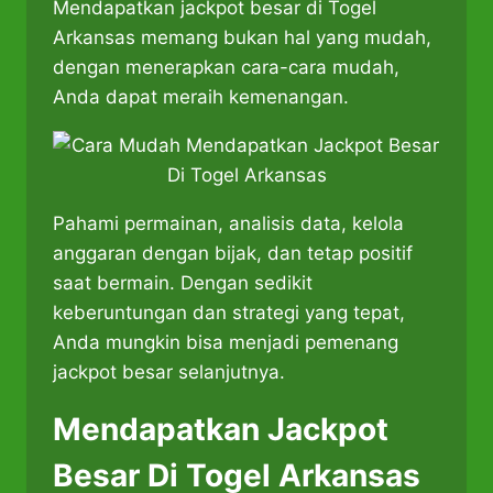
Mendapatkan jackpot besar di Togel
Arkansas memang bukan hal yang mudah,
dengan menerapkan cara-cara mudah,
Anda dapat meraih kemenangan.
Pahami permainan, analisis data, kelola
anggaran dengan bijak, dan tetap positif
saat bermain. Dengan sedikit
keberuntungan dan strategi yang tepat,
Anda mungkin bisa menjadi pemenang
jackpot besar selanjutnya.
Mendapatkan Jackpot
Besar Di Togel Arkansas