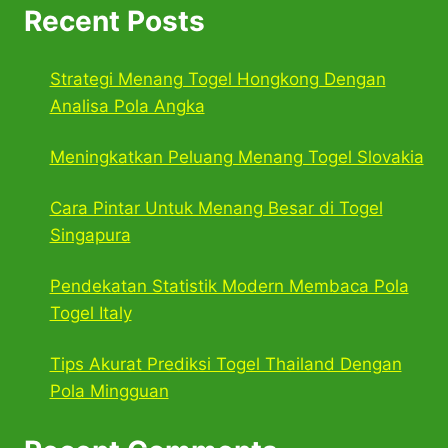
Recent Posts
Strategi Menang Togel Hongkong Dengan
Analisa Pola Angka
Meningkatkan Peluang Menang Togel Slovakia
Cara Pintar Untuk Menang Besar di Togel
Singapura
Pendekatan Statistik Modern Membaca Pola
Togel Italy
Tips Akurat Prediksi Togel Thailand Dengan
Pola Mingguan