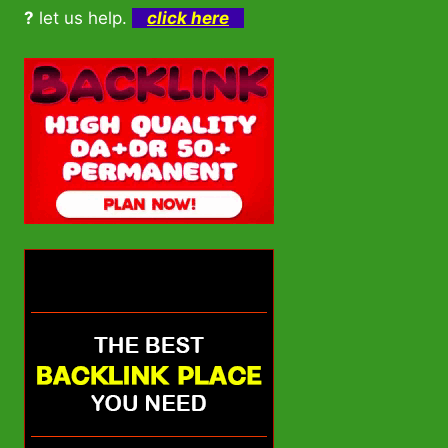
?
let us help.
click here