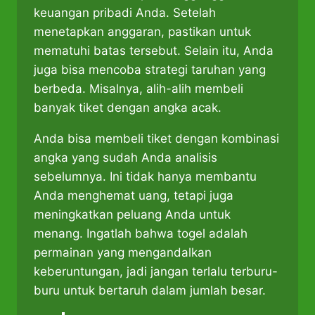
keuangan pribadi Anda. Setelah
menetapkan anggaran, pastikan untuk
mematuhi batas tersebut. Selain itu, Anda
juga bisa mencoba strategi taruhan yang
berbeda. Misalnya, alih-alih membeli
banyak tiket dengan angka acak.
Anda bisa membeli tiket dengan kombinasi
angka yang sudah Anda analisis
sebelumnya. Ini tidak hanya membantu
Anda menghemat uang, tetapi juga
meningkatkan peluang Anda untuk
menang. Ingatlah bahwa togel adalah
permainan yang mengandalkan
keberuntungan, jadi jangan terlalu terburu-
buru untuk bertaruh dalam jumlah besar.