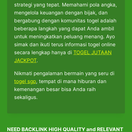
strategi yang tepat. Memahami pola angka,
mengelola keuangan dengan bijak, dan
bergabung dengan komunitas togel adalah
beberapa langkah yang dapat Anda ambil
untuk meningkatkan peluang menang. Ayo
simak dan ikuti terus informasi togel online
secara lengkap hanya di
TOGEL JUTAAN
JACKPOT
.
Nikmati pengalaman bermain yang seru di
togel sgp
, tempat di mana hiburan dan
kemenangan besar bisa Anda raih
sekaligus.
NEED BACKLINK HIGH QUALITY and RELEVANT