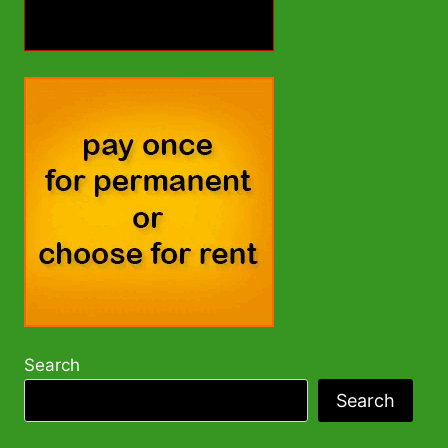
Search
Search