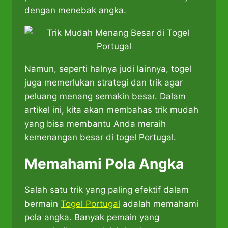
dengan menebak angka.
Namun, seperti halnya judi lainnya, togel
juga memerlukan strategi dan trik agar
peluang menang semakin besar. Dalam
artikel ini, kita akan membahas trik mudah
yang bisa membantu Anda meraih
kemenangan besar di togel Portugal.
Memahami Pola Angka
Salah satu trik yang paling efektif dalam
bermain
Togel Portugal
adalah memahami
pola angka. Banyak pemain yang