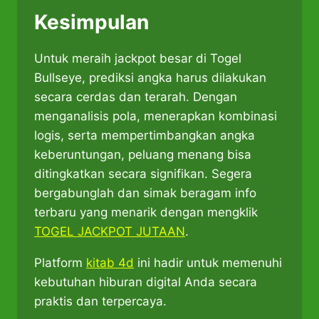
Kesimpulan
Untuk meraih jackpot besar di Togel
Bullseye, prediksi angka harus dilakukan
secara cerdas dan terarah. Dengan
menganalisis pola, menerapkan kombinasi
logis, serta mempertimbangkan angka
keberuntungan, peluang menang bisa
ditingkatkan secara signifikan. Segera
bergabunglah dan simak beragam info
terbaru yang menarik dengan mengklik
TOGEL JACKPOT JUTAAN
.
Platform
kitab 4d
ini hadir untuk memenuhi
kebutuhan hiburan digital Anda secara
praktis dan terpercaya.