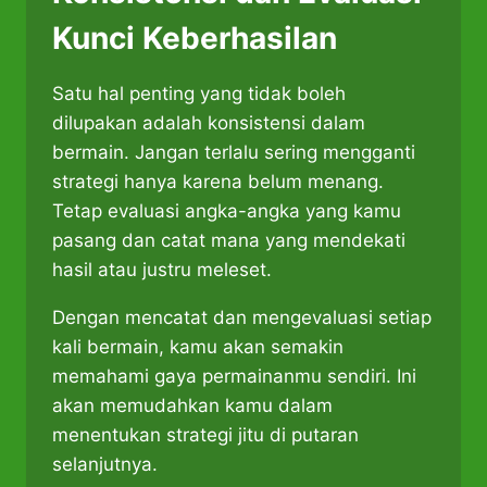
Kunci Keberhasilan
Satu hal penting yang tidak boleh
dilupakan adalah konsistensi dalam
bermain. Jangan terlalu sering mengganti
strategi hanya karena belum menang.
Tetap evaluasi angka-angka yang kamu
pasang dan catat mana yang mendekati
hasil atau justru meleset.
Dengan mencatat dan mengevaluasi setiap
kali bermain, kamu akan semakin
memahami gaya permainanmu sendiri. Ini
akan memudahkan kamu dalam
menentukan strategi jitu di putaran
selanjutnya.