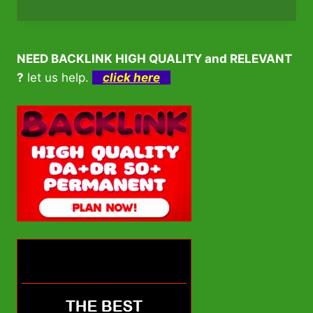
NEED BACKLINK HIGH QUALITY and RELEVANT
?
let us help.
click here