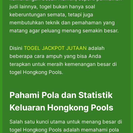
judi lainnya, togel bukan hanya soal
keberuntungan semata, tetapi juga
membutuhkan teknik dan pemahaman yang
matang agar peluang menang semakin besar.
Disini
TOGEL JACKPOT JUTAAN
adalah
beberapa cara ampuh yang bisa Anda
terapkan untuk meraih kemenangan besar di
togel Hongkong Pools.
Pahami Pola dan Statistik
Keluaran Hongkong Pools
Salah satu kunci utama untuk menang besar di
togel Hongkong Pools adalah memahami pola