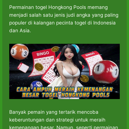
h
a
e
e
k
i
a
c
s
l
y
n
Permainan togel Hongkong Pools memang
t
e
s
e
p
e
menjadi salah satu jenis judi angka yang paling
s
b
e
g
e
populer di kalangan pecinta togel di Indonesia
A
o
n
r
dan Asia.
p
o
g
a
p
k
e
m
r
Banyak pemain yang tertarik mencoba
keberuntungan dan strategi untuk meraih
kemenangan besar. Namun, seperti permainan