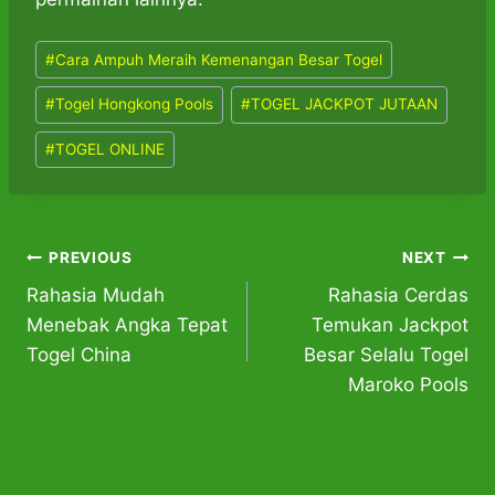
Post
#
Cara Ampuh Meraih Kemenangan Besar Togel
Tags:
#
Togel Hongkong Pools
#
TOGEL JACKPOT JUTAAN
#
TOGEL ONLINE
Post
PREVIOUS
NEXT
Rahasia Mudah
Rahasia Cerdas
navigation
Menebak Angka Tepat
Temukan Jackpot
Togel China
Besar Selalu Togel
Maroko Pools