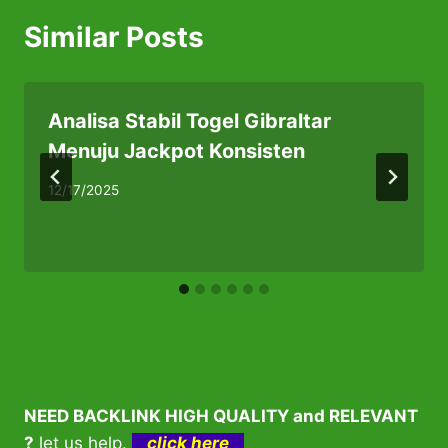
Similar Posts
Analisa Stabil Togel Gibraltar
Menuju Jackpot Konsisten
12/17/2025
NEED BACKLINK HIGH QUALITY and RELEVANT
?
let us help.
click here