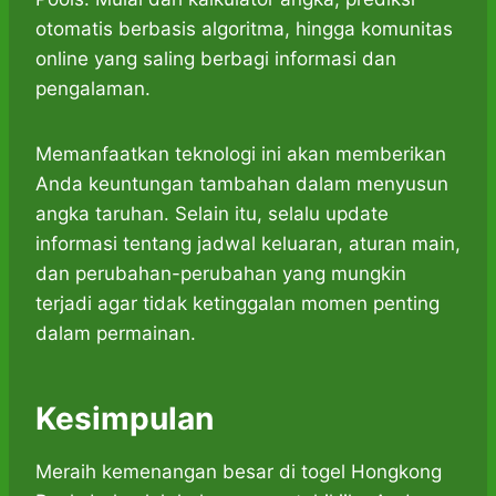
otomatis berbasis algoritma, hingga komunitas
online yang saling berbagi informasi dan
pengalaman.
Memanfaatkan teknologi ini akan memberikan
Anda keuntungan tambahan dalam menyusun
angka taruhan. Selain itu, selalu update
informasi tentang jadwal keluaran, aturan main,
dan perubahan-perubahan yang mungkin
terjadi agar tidak ketinggalan momen penting
dalam permainan.
Kesimpulan
Meraih kemenangan besar di togel Hongkong