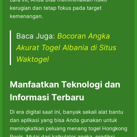
kerugian dan tetap fokus pada target
kemenangan.
Baca Juga:
Bocoran Angka
Akurat Togel Albania di Situs
Waktogel
Manfaatkan Teknologi dan
Informasi Terbaru
Di era digital saat ini, banyak sekali alat bantu
dan aplikasi yang bisa Anda gunakan untuk
meningkatkan peluang menang togel Hongkong
Pools. Mulai dari kalkulator angka, prediksi